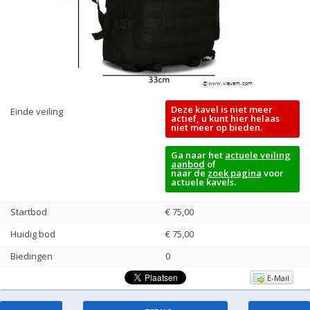
Deze kavel is niet meer
Einde veiling
actief, u kunt hier helaas
niet meer op bieden.
Ga naar het
actuele veiling
aanbod
of
naar de
zoek pagina
voor
actuele kavels.
Startbod
€ 75,00
Huidig bod
€
75,00
Biedingen
0
E-Mail