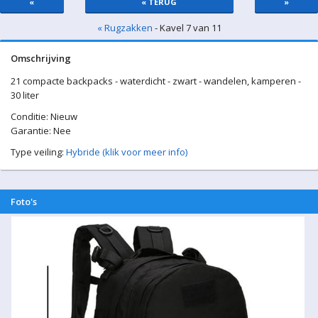
«
« TERUG
»
« Rugzakken
- Kavel 7 van 11
Omschrijving
21 compacte backpacks - waterdicht - zwart - wandelen, kamperen -
30 liter
Conditie: Nieuw
Garantie: Nee
Type veiling:
Hybride (klik voor meer info)
Foto's