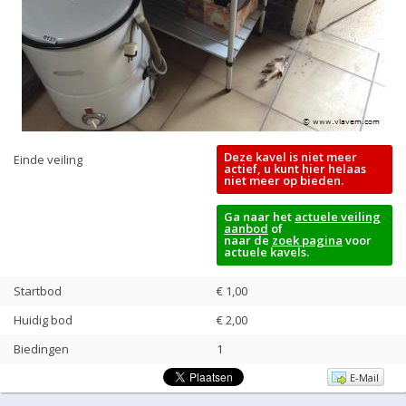
Deze kavel is niet meer
Einde veiling
actief, u kunt hier helaas
niet meer op bieden.
Ga naar het
actuele veiling
aanbod
of
naar de
zoek pagina
voor
actuele kavels.
Startbod
€ 1,00
Huidig bod
€
2,00
Biedingen
1
E-Mail