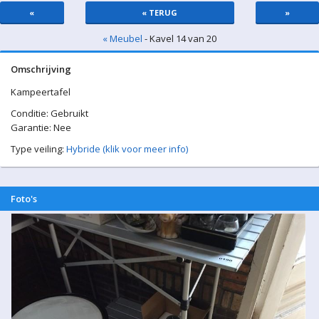
«
« TERUG
»
« Meubel
- Kavel 14 van 20
Omschrijving
Kampeertafel
Conditie: Gebruikt
Garantie: Nee
Type veiling:
Hybride (klik voor meer info)
Foto's