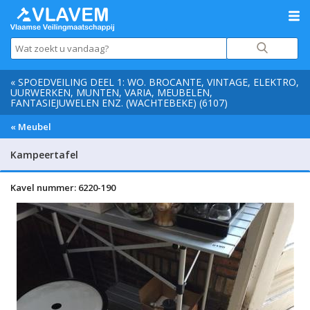
« SPOEDVEILING DEEL 1: WO. BROCANTE, VINTAGE, ELEKTRO,
UURWERKEN, MUNTEN, VARIA, MEUBELEN,
FANTASIEJUWELEN ENZ. (WACHTEBEKE) (6107)
« Meubel
Kampeertafel
Kavel nummer: 6220-190