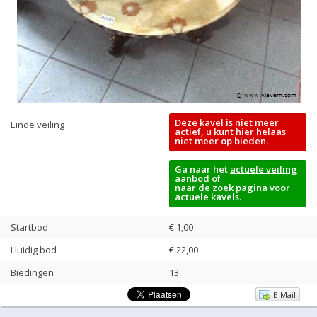
Deze kavel is niet meer
Einde veiling
actief, u kunt hier helaas
niet meer op bieden.
Ga naar het
actuele veiling
aanbod
of
naar de
zoek pagina
voor
actuele kavels.
Startbod
€ 1,00
Huidig bod
€
22,00
Biedingen
13
E-Mail