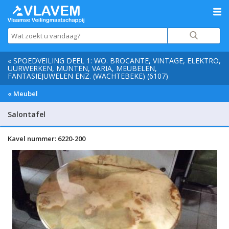
« SPOEDVEILING DEEL 1: WO. BROCANTE, VINTAGE, ELEKTRO,
UURWERKEN, MUNTEN, VARIA, MEUBELEN,
FANTASIEJUWELEN ENZ. (WACHTEBEKE) (6107)
« Meubel
Salontafel
Kavel nummer: 6220-200