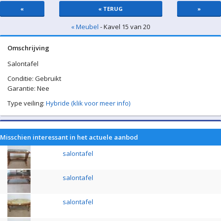
«
« TERUG
»
« Meubel
- Kavel 15 van 20
Omschrijving
Salontafel
Conditie: Gebruikt
Garantie: Nee
Type veiling:
Hybride (klik voor meer info)
Misschien interessant in het actuele aanbod
salontafel
salontafel
salontafel