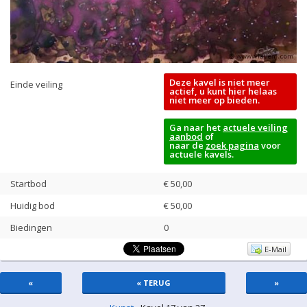
Deze kavel is niet meer
Einde veiling
actief, u kunt hier helaas
niet meer op bieden.
Ga naar het
actuele veiling
aanbod
of
naar de
zoek pagina
voor
actuele kavels.
Startbod
€ 50,00
Huidig bod
€
50,00
Biedingen
0
E-Mail
«
« TERUG
»