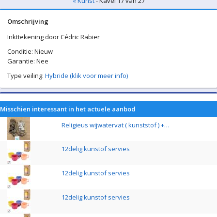
« Kunst
- Kavel 17 van 27
Omschrijving
Inkttekening door Cédric Rabier
Conditie: Nieuw
Garantie: Nee
Type veiling:
Hybride (klik voor meer info)
Misschien interessant in het actuele aanbod
Religieus wijwatervat ( kunststof ) +…
12delig kunstof servies
12delig kunstof servies
12delig kunstof servies