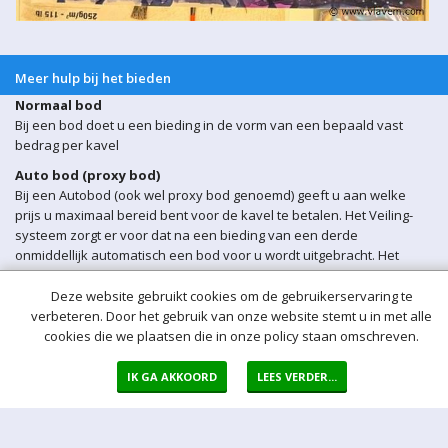
Meer hulp bij het bieden
Normaal bod
Bij een bod doet u een bieding in de vorm van een bepaald vast
bedrag per kavel
Auto bod (proxy bod)
Bij een Autobod (ook wel proxy bod genoemd) geeft u aan welke
prijs u maximaal bereid bent voor de kavel te betalen. Het Veiling-
systeem zorgt er voor dat na een bieding van een derde
onmiddellijk automatisch een bod voor u wordt uitgebracht. Het
Veiling-systeem biedt automatisch voor u door tot uw maximum bod
is bereikt.
Deze website gebruikt cookies om de gebruikerservaring te
verbeteren. Door het gebruik van onze website stemt u in met alle
Sluitingsmoment kavel
cookies die we plaatsen die in onze policy staan omschreven.
Indien er op een bepaald moment een bieding op een kavel wordt
ontvangen binnen 5 min voor sluiting van de veiling, wordt het
IK GA AKKOORD
LEES VERDER...
sluitingsmoment van de betreffende kavel automatisch verlengd
met 5 minuten.
Opgeld