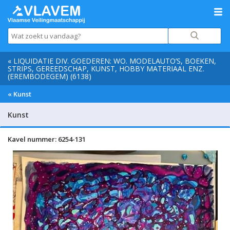
« LIQUIDATIE DIV. GOEDEREN: WO. MODELAUTO’S, BOEKEN,
STRIPS, GEREEDSCHAP, KUNST, HOBBY MATERIAAL ENZ.
(EREMBODEGEM) (6138)
« Kunst
Kunst
Kavel nummer: 6254-131