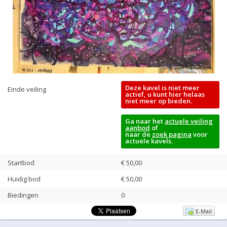
Deze kavel is niet meer
Einde veiling
actief, u kunt hier helaas
niet meer op bieden.
Ga naar het
actuele veiling
aanbod
of
naar de
zoek pagina
voor
actuele kavels.
Startbod
€ 50,00
Huidig bod
€
50,00
Biedingen
0
E-Mail