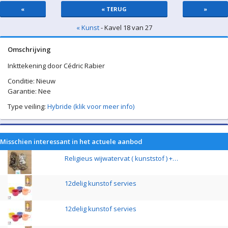
«
« TERUG
»
« Kunst
- Kavel 18 van 27
Omschrijving
Inkttekening door Cédric Rabier
Conditie: Nieuw
Garantie: Nee
Type veiling:
Hybride (klik voor meer info)
Misschien interessant in het actuele aanbod
Religieus wijwatervat ( kunststof ) +…
12delig kunstof servies
12delig kunstof servies