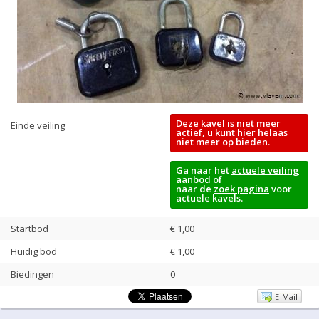
Deze kavel is niet meer
Einde veiling
actief, u kunt hier helaas
niet meer op bieden.
Ga naar het
actuele veiling
aanbod
of
naar de
zoek pagina
voor
actuele kavels.
Startbod
€ 1,00
Huidig bod
€
1,00
Biedingen
0
E-Mail