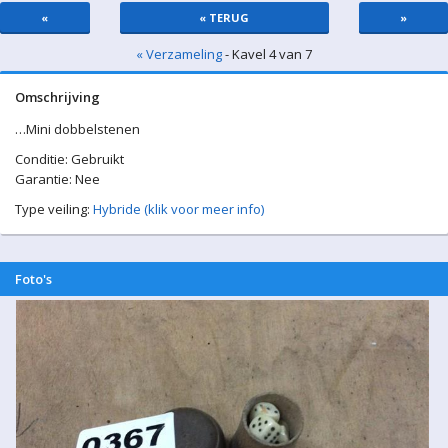
«
« TERUG
»
« Verzameling
- Kavel 4 van 7
Omschrijving
…Mini dobbelstenen
Conditie: Gebruikt
Garantie: Nee
Type veiling:
Hybride (klik voor meer info)
Foto's