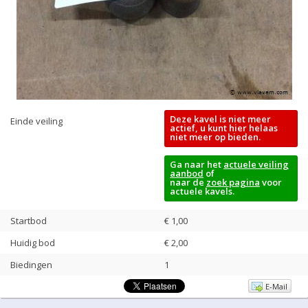
Deze kavel is niet meer
Einde veiling
actief, u kunt hier helaas
niet meer op bieden.
Ga naar het
actuele veiling
aanbod
of
naar de
zoek pagina
voor
actuele kavels.
Startbod
€ 1,00
Huidig bod
€
2,00
Biedingen
1
E-Mail