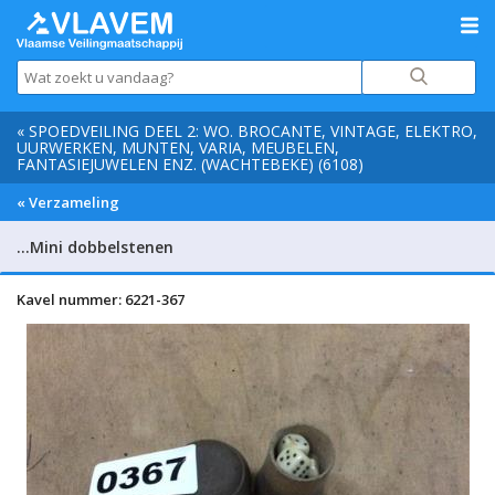
« SPOEDVEILING DEEL 2: WO. BROCANTE, VINTAGE, ELEKTRO,
UURWERKEN, MUNTEN, VARIA, MEUBELEN,
FANTASIEJUWELEN ENZ. (WACHTEBEKE) (6108)
« Verzameling
…Mini dobbelstenen
Kavel nummer: 6221-367