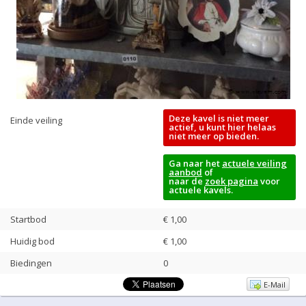
Deze kavel is niet meer
Einde veiling
actief, u kunt hier helaas
niet meer op bieden.
Ga naar het
actuele veiling
aanbod
of
naar de
zoek pagina
voor
actuele kavels.
Startbod
€ 1,00
Huidig bod
€
1,00
Biedingen
0
E-Mail