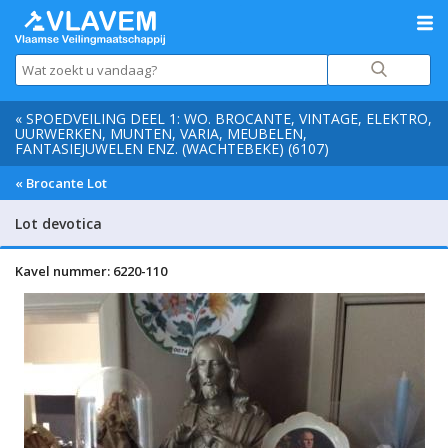
« SPOEDVEILING DEEL 1: WO. BROCANTE, VINTAGE, ELEKTRO,
UURWERKEN, MUNTEN, VARIA, MEUBELEN,
FANTASIEJUWELEN ENZ. (WACHTEBEKE) (6107)
« Brocante Lot
Lot devotica
Kavel nummer: 6220-110