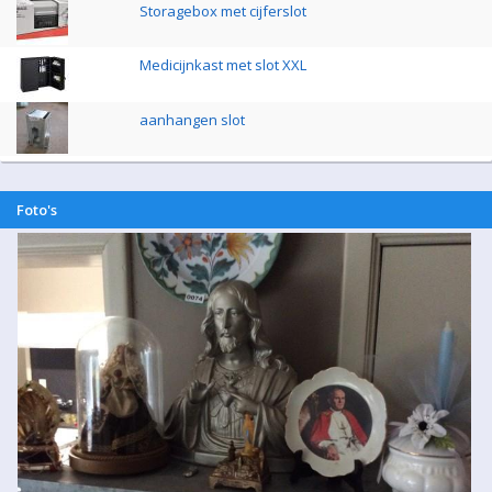
Storagebox met cijferslot
Medicijnkast met slot XXL
aanhangen slot
Foto's