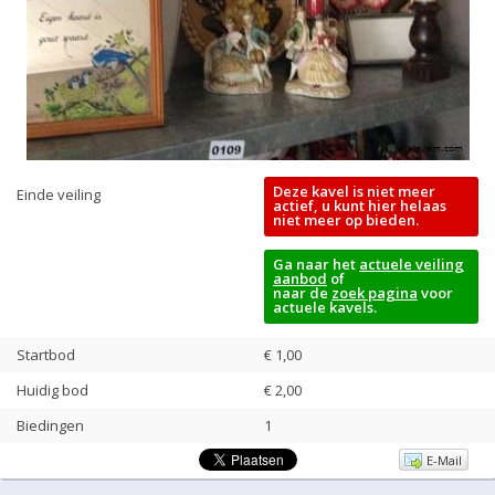
Deze kavel is niet meer
Einde veiling
actief, u kunt hier helaas
niet meer op bieden.
Ga naar het
actuele veiling
aanbod
of
naar de
zoek pagina
voor
actuele kavels.
Startbod
€ 1,00
Huidig bod
€
2,00
Biedingen
1
E-Mail