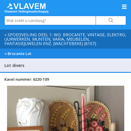
« SPOEDVEILING DEEL 1: WO. BROCANTE, VINTAGE, ELEKTRO,
UURWERKEN, MUNTEN, VARIA, MEUBELEN,
FANTASIEJUWELEN ENZ. (WACHTEBEKE) (6107)
« Brocante Lot
Lot divers
Kavel nummer: 6220-109