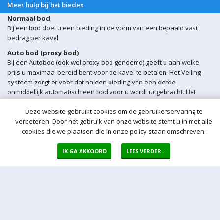
Meer hulp bij het bieden
Normaal bod
Bij een bod doet u een bieding in de vorm van een bepaald vast
bedrag per kavel
Auto bod (proxy bod)
Bij een Autobod (ook wel proxy bod genoemd) geeft u aan welke
prijs u maximaal bereid bent voor de kavel te betalen. Het Veiling-
systeem zorgt er voor dat na een bieding van een derde
onmiddellijk automatisch een bod voor u wordt uitgebracht. Het
Veiling-systeem biedt automatisch voor u door tot uw maximum bod
is bereikt.
Deze website gebruikt cookies om de gebruikerservaring te
verbeteren. Door het gebruik van onze website stemt u in met alle
Sluitingsmoment kavel
cookies die we plaatsen die in onze policy staan omschreven.
Indien er op een bepaald moment een bieding op een kavel wordt
ontvangen binnen 5 min voor sluiting van de veiling, wordt het
IK GA AKKOORD
LEES VERDER...
sluitingsmoment van de betreffende kavel automatisch verlengd
met 5 minuten.
Opgeld
Het opgeld bedraagt 17% over de bieding. Over het opgeld betaalt u
21% BTW, en over het bedrag betaalt u geen BTW.