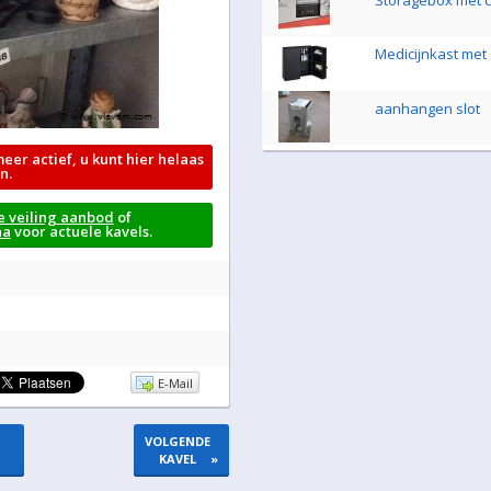
Storagebox met ci
Medicijnkast met 
aanhangen slot
meer actief, u kunt hier helaas
n.
e veiling aanbod
of
na
voor actuele kavels.
E-Mail
VOLGENDE
KAVEL
»