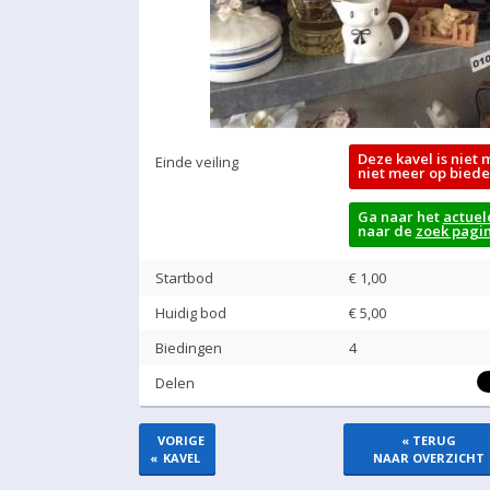
Deze kavel is niet 
Einde veiling
niet meer op biede
Ga naar het
actuel
naar de
zoek pagi
Startbod
€ 1,00
Huidig bod
€
5,00
Biedingen
4
Delen
VORIGE
« TERUG
«
KAVEL
NAAR OVERZICHT