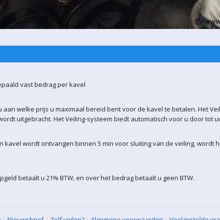
epaald vast bedrag per kavel
 aan welke prijs u maximaal bereid bent voor de kavel te betalen. Het Vei
ordt uitgebracht. Het Veiling-systeem biedt automatisch voor u door tot 
kavel wordt ontvangen binnen 5 min voor sluiting van de veiling, wordt 
pgeld betaalt u 21% BTW, en over het bedrag betaalt u geen BTW.
n
|
Nieuwsbrief
|
Zelf veilen?
|
Algemene voorwaarden
|
Veelgestelde vr