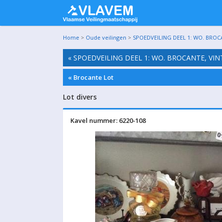
Home
>
Oude veilingen
>
SPOEDVEILING DEEL 1: WO. BROC
« SPOEDVEILING DEEL 1: WO. BROCANTE, VI
« Brocante Lot
Lot divers
Kavel nummer: 6220-108