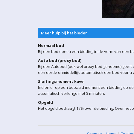
Meer hulp bij het bieden
Normaal bod
Bij een bod doet u een bieding in de vorm van een b
Auto bod (proxy bod)
Bij een Autobod (ook wel proxy bod genoemd) geeft u
een derde onmiddellijk automatisch een bod voor u w
Sluitingsmoment kavel
Indien er op een bepaald moment een bieding op een 
automatisch verlengd met 5 minuten.
Opgeld
Het opgeld bedraagt 17% over de bieding. Over het o
Sitemap
|
Home
|
Zoeke