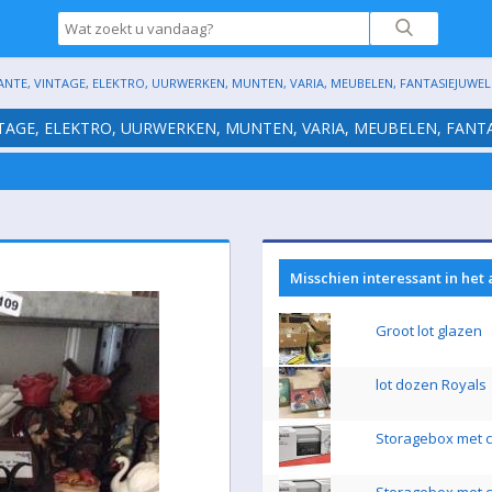
ANTE, VINTAGE, ELEKTRO, UURWERKEN, MUNTEN, VARIA, MEUBELEN, FANTASIEJUWELE
NTAGE, ELEKTRO, UURWERKEN, MUNTEN, VARIA, MEUBELEN, FANTA
Misschien interessant in het
Groot lot glazen
lot dozen Royals
Storagebox met ci