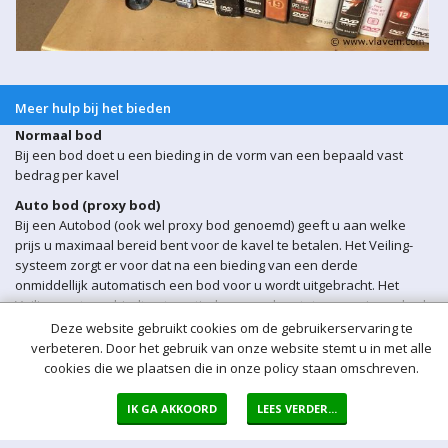
Meer hulp bij het bieden
Normaal bod
Bij een bod doet u een bieding in de vorm van een bepaald vast
bedrag per kavel
Auto bod (proxy bod)
Bij een Autobod (ook wel proxy bod genoemd) geeft u aan welke
prijs u maximaal bereid bent voor de kavel te betalen. Het Veiling-
systeem zorgt er voor dat na een bieding van een derde
onmiddellijk automatisch een bod voor u wordt uitgebracht. Het
Veiling-systeem biedt automatisch voor u door tot uw maximum bod
is bereikt.
Deze website gebruikt cookies om de gebruikerservaring te
verbeteren. Door het gebruik van onze website stemt u in met alle
Sluitingsmoment kavel
cookies die we plaatsen die in onze policy staan omschreven.
Indien er op een bepaald moment een bieding op een kavel wordt
ontvangen binnen 5 min voor sluiting van de veiling, wordt het
IK GA AKKOORD
LEES VERDER...
sluitingsmoment van de betreffende kavel automatisch verlengd
met 5 minuten.