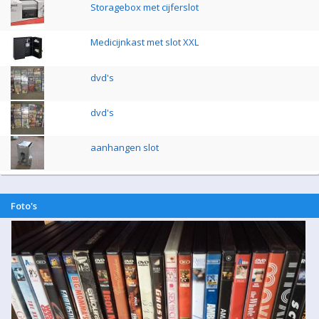
Storagebox met cijferslot
Medicijnkast met slot XXL
dvd's
dvd's
aanhangen slot
Foto's