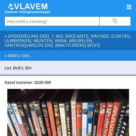
« SPOEDVEILING DEEL 1: WO. BROCANTE, VINTAGE, ELEKTRO,
UURWERKEN, MUNTEN, VARIA, MEUBELEN,
FANTASIEJUWELEN ENZ. (WACHTEBEKE) (6107)
« DVD's / Cd's
Lot dvd's 30+
Kavel nummer: 6220-009