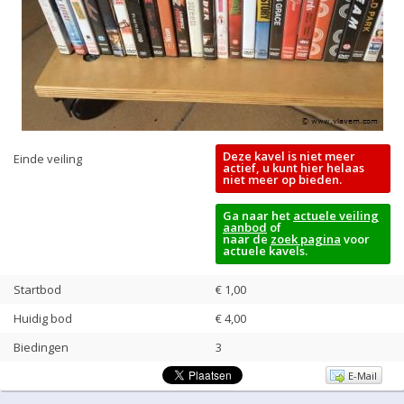
Deze kavel is niet meer
Einde veiling
actief, u kunt hier helaas
niet meer op bieden.
Ga naar het
actuele veiling
aanbod
of
naar de
zoek pagina
voor
actuele kavels.
Startbod
€ 1,00
Huidig bod
€
4,00
Biedingen
3
E-Mail