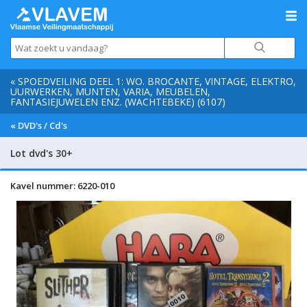
« SPOEDVEILING DEEL 1: WO. BROCANTE, VINTAGE, ELEKTRO,
UURWERKEN, MUNTEN, VARIA, MEUBELEN,
FANTASIEJUWELEN ENZ. (WACHTEBEKE) (6107)
« DVD's / Cd's
Lot dvd's 30+
Kavel nummer: 6220-010