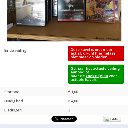
Deze kavel is niet meer
Einde veiling
actief, u kunt hier helaas
niet meer op bieden.
Ga naar het
actuele veiling
aanbod
of
naar de
zoek pagina
voor
actuele kavels.
Startbod
€ 1,00
Huidig bod
€
4,00
Biedingen
3
E-Mail