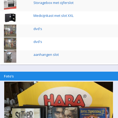
Storagebox met cijferslot
Medicijnkast met slot XXL
dvd's
dvd's
aanhangen slot
Foto's