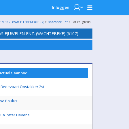
Inloggen
N ENZ. (WACHTEBEKE) (6107)
>
Brocante Lot
> Lot religieus
SIEJUWELEN ENZ. (WACHTEBEKE) (6107)
 actuele aanbod
a Bedevaart Oostakker 2st
 oa Paulus
 Oa Pater Lievens