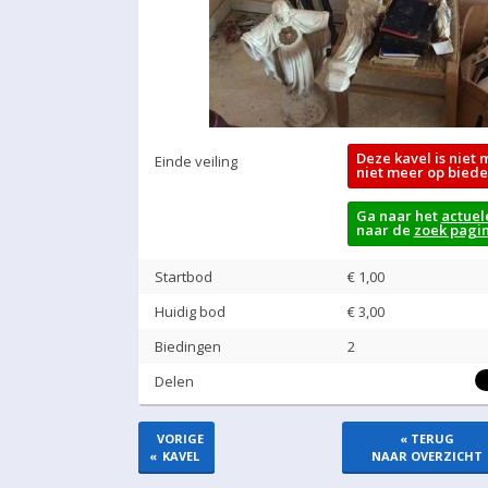
Deze kavel is niet 
Einde veiling
niet meer op biede
Ga naar het
actuel
naar de
zoek pagi
Startbod
€ 1,00
Huidig bod
€
3,00
Biedingen
2
Delen
VORIGE
« TERUG
«
KAVEL
NAAR OVERZICHT