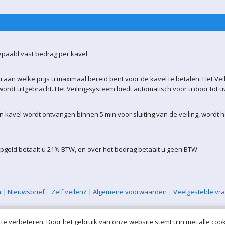
epaald vast bedrag per kavel
 aan welke prijs u maximaal bereid bent voor de kavel te betalen. Het Vei
ordt uitgebracht. Het Veiling-systeem biedt automatisch voor u door tot 
kavel wordt ontvangen binnen 5 min voor sluiting van de veiling, wordt 
pgeld betaalt u 21% BTW, en over het bedrag betaalt u geen BTW.
n
|
Nieuwsbrief
|
Zelf veilen?
|
Algemene voorwaarden
|
Veelgestelde vr
XML Sitemap
| All rights reserved (VLAVEM-WEB-1)
te verbeteren. Door het gebruik van onze website stemt u in met alle cook