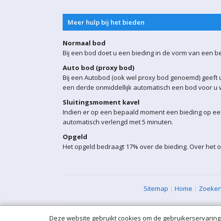
Meer hulp bij het bieden
Normaal bod
Bij een bod doet u een bieding in de vorm van een b
Auto bod (proxy bod)
Bij een Autobod (ook wel proxy bod genoemd) geeft u
een derde onmiddellijk automatisch een bod voor u w
Sluitingsmoment kavel
Indien er op een bepaald moment een bieding op een 
automatisch verlengd met 5 minuten.
Opgeld
Het opgeld bedraagt 17% over de bieding. Over het o
Sitemap
|
Home
|
Zoeke
Deze website gebruikt cookies om de gebruikerservaring 