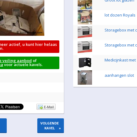
Groot lot glazen
lot dozen Royals
Storagebox met ci
meer actief, u kunt hier helaas
Storagebox met ci
n.
Medicijnkast met 
e veiling aanbod
of
na
voor actuele kavels.
aanhangen slot
E-Mail
VOLGENDE
KAVEL
»