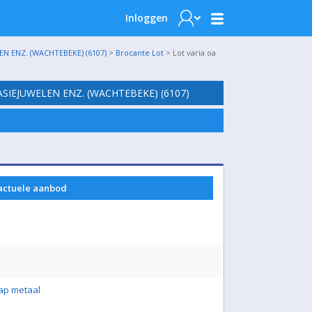
Inloggen
N ENZ. (WACHTEBEKE) (6107)
>
Brocante Lot
> Lot varia oa
SIEJUWELEN ENZ. (WACHTEBEKE) (6107)
 actuele aanbod
aap metaal