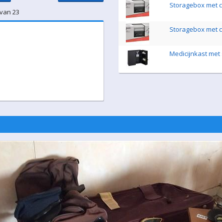
Storagebox met ci
 van 23
Storagebox met ci
Medicijnkast met 