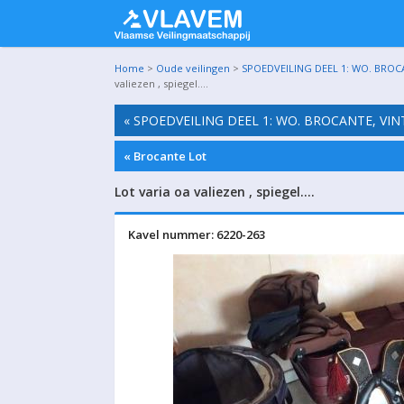
Home
>
Oude veilingen
>
SPOEDVEILING DEEL 1: WO. BROC
valiezen , spiegel….
« SPOEDVEILING DEEL 1: WO. BROCANTE, VI
« Brocante Lot
Lot varia oa valiezen , spiegel….
Kavel nummer: 6220-263