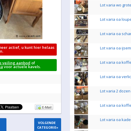
Lot varia wo grot
Lot varia oa loup
Lot varia oa scha
meer actief, u kunt hier helaas
Lot varia oa ijse
n.
Lot varia oa koff
e veiling aanbod
of
na
voor actuele kavels.
Lot varia oa verli
Lot varia 2 dozen
Lot varia oa kof
E-Mail
Lot varia oa kade
VOLGENDE
CATEGORIE
»