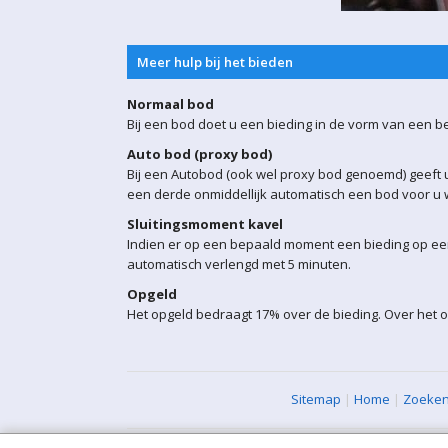
Meer hulp bij het bieden
Normaal bod
Bij een bod doet u een bieding in de vorm van een b
Auto bod (proxy bod)
Bij een Autobod (ook wel proxy bod genoemd) geeft u
een derde onmiddellijk automatisch een bod voor u w
Sluitingsmoment kavel
Indien er op een bepaald moment een bieding op een 
automatisch verlengd met 5 minuten.
Opgeld
Het opgeld bedraagt 17% over de bieding. Over het o
Sitemap
|
Home
|
Zoeke