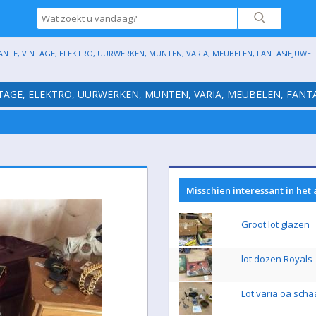
ANTE, VINTAGE, ELEKTRO, UURWERKEN, MUNTEN, VARIA, MEUBELEN, FANTASIEJUWELE
NTAGE, ELEKTRO, UURWERKEN, MUNTEN, VARIA, MEUBELEN, FANTA
Misschien interessant in het
Groot lot glazen
lot dozen Royals
Lot varia oa sch