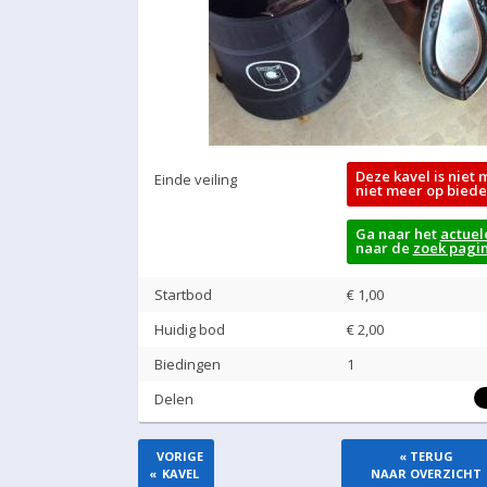
Deze kavel is niet 
Einde veiling
niet meer op biede
Ga naar het
actuel
naar de
zoek pagi
Startbod
€ 1,00
Huidig bod
€
2,00
Biedingen
1
Delen
VORIGE
« TERUG
«
KAVEL
NAAR OVERZICHT