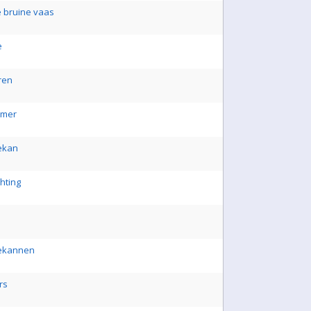
e bruine vaas
e
ren
mmer
iekan
chting
fiekannen
rs