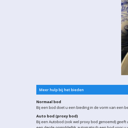
Meer hulp bij het bieden
Normaal bod
Bij een bod doet u een bieding in de vorm van een b
Auto bod (proxy bod)
Bij een Autobod (ook wel proxy bod genoemd) geeft u
een derde onmiddellijk automatisch een bod voor u w