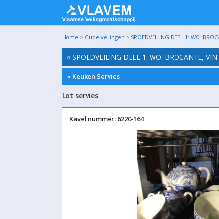
Home
>
Oude veilingen
>
SPOEDVEILING DEEL 1: WO. BROC
« SPOEDVEILING DEEL 1: WO. BROCANTE, VI
« Keuken Servies
Lot servies
Kavel nummer: 6220-164