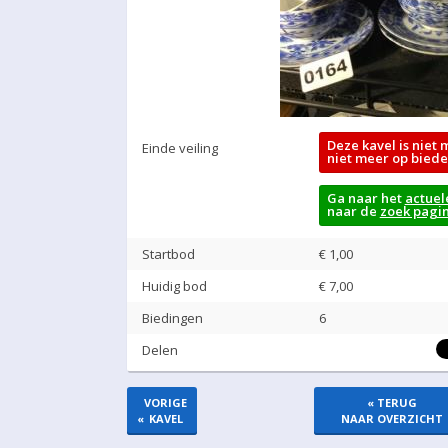
Deze kavel is niet 
Einde veiling
niet meer op biede
Ga naar het
actuel
naar de
zoek pagi
Startbod
€ 1,00
Huidig bod
€
7,00
Biedingen
6
Delen
VORIGE
« TERUG
«
KAVEL
NAAR OVERZICHT