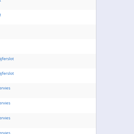
t
t
jferslot
jferslot
ervies
ervies
ervies
ervies