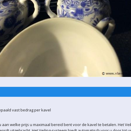
epaald vast bedrag per kavel
 aan welke prijs u maximaal bereid bent voor de kavel te betalen. Het Vei
ordt uitgebracht. Het Veiling-systeem biedt automatisch voor u door tot 