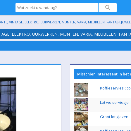
ANTE, VINTAGE, ELEKTRO, UURWERKEN, MUNTEN, VARIA, MEUBELEN, FANTASIEJUWELE
NTAGE, ELEKTRO, UURWERKEN, MUNTEN, VARIA, MEUBELEN, FANTA
Misschien interessant in het
Koffieservies ( c
Lot wo serviesje
Groot lot glazen