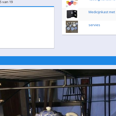
15 van 19
Medicijnkast met 
servies