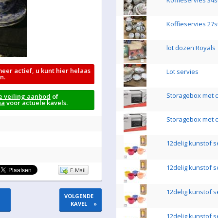
Koffieservies 34s
Koffieservies 27s
lot dozen Royals
meer actief, u kunt hier helaas
Lot servies
n.
Storagebox met ci
e veiling aanbod
of
na
voor actuele kavels.
Storagebox met ci
12delig kunstof s
12delig kunstof s
E-Mail
12delig kunstof s
VOLGENDE
KAVEL
»
12delig kunstof s