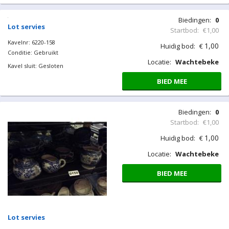
Biedingen:
0
Lot servies
Startbod:
€1,00
Kavelnr: 6220-158
1,00
Huidig bod:
€
Conditie: Gebruikt
Locatie:
Wachtebeke
Kavel sluit: Gesloten
BIED MEE
Biedingen:
0
Startbod:
€1,00
1,00
Huidig bod:
€
Locatie:
Wachtebeke
BIED MEE
Lot servies