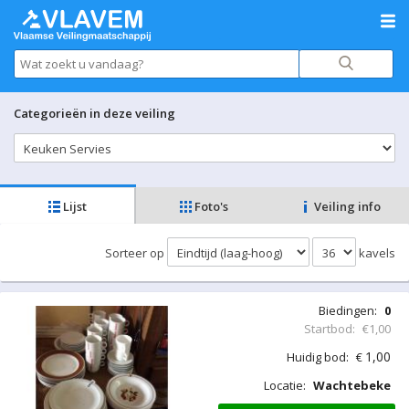
Categorieën in deze veiling
Lijst
Foto's
Veiling info
Sorteer op
kavels
Biedingen:
0
Startbod:
€1,00
1,00
Huidig bod:
€
Locatie:
Wachtebeke