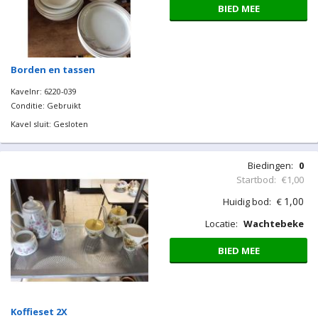
BIED MEE
Borden en tassen
Kavelnr: 6220-039
Conditie: Gebruikt
Kavel sluit: Gesloten
Biedingen:
0
Startbod:
€1,00
1,00
Huidig bod:
€
Locatie:
Wachtebeke
BIED MEE
Koffieset 2X