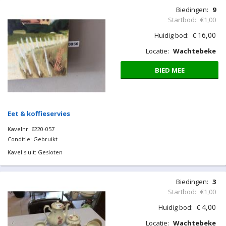
Biedingen:
9
Startbod:
€1,00
16,00
Huidig bod:
€
Locatie:
Wachtebeke
BIED MEE
Eet & koffieservies
Kavelnr: 6220-057
Conditie: Gebruikt
Kavel sluit: Gesloten
Biedingen:
3
Startbod:
€1,00
4,00
Huidig bod:
€
Locatie:
Wachtebeke