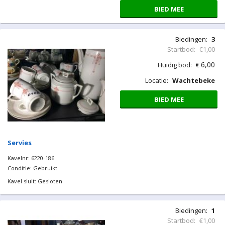
BIED MEE
Lot koffie & theekannen
Kavelnr: 6220-165
Conditie: Gebruikt
Kavel sluit: Gesloten
Biedingen:
3
Startbod:
€1,00
6,00
Huidig bod:
€
Locatie:
Wachtebeke
BIED MEE
Servies