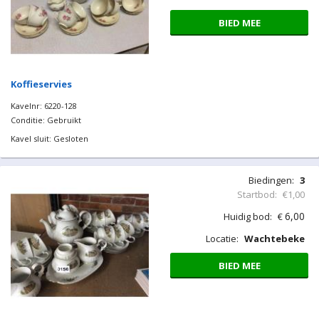
BIED MEE
Koffieservies
Kavelnr: 6220-128
Conditie: Gebruikt
Kavel sluit: Gesloten
Biedingen:
3
Startbod:
€1,00
6,00
Huidig bod:
€
Locatie:
Wachtebeke
BIED MEE