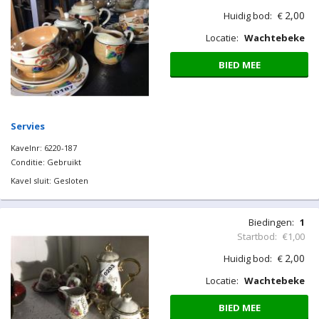
Kavelnr: 6220-186
Conditie: Gebruikt
Kavel sluit: Gesloten
Biedingen:
1
Startbod:
€1,00
2,00
Huidig bod:
€
Locatie:
Wachtebeke
BIED MEE
Servies
Kavelnr: 6220-187
Conditie: Gebruikt
Kavel sluit: Gesloten