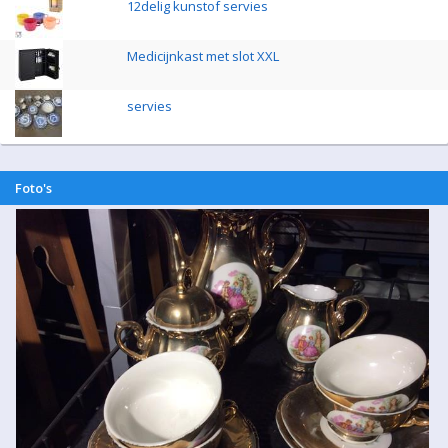
12delig kunstof servies
Medicijnkast met slot XXL
servies
Foto's