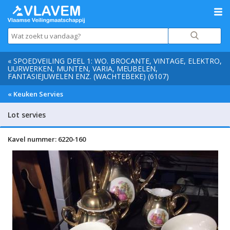
« SPOEDVEILING DEEL 1: WO. BROCANTE, VINTAGE, ELEKTRO,
UURWERKEN, MUNTEN, VARIA, MEUBELEN,
FANTASIEJUWELEN ENZ. (WACHTEBEKE) (6107)
« Keuken Servies
Lot servies
Kavel nummer: 6220-160