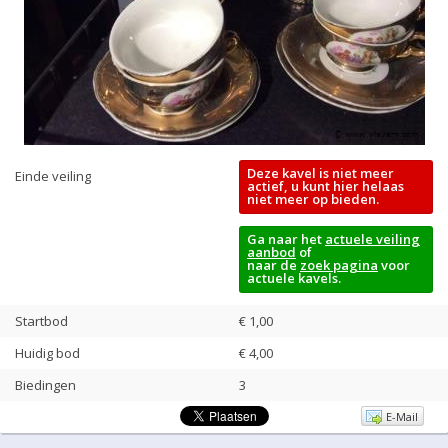
Deze kavel is niet meer
Einde veiling
actief, u kunt hier helaas
niet meer op bieden.
Ga naar het
actuele veiling
aanbod
of
naar de
zoek pagina
voor
actuele kavels.
Startbod
€ 1,00
Huidig bod
€
4,00
Biedingen
3
E-Mail