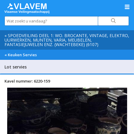
« SPOEDVEILING DEEL 1: WO. BROCANTE, VINTAGE, ELEKTRO,
UURWERKEN, MUNTEN, VARIA, MEUBELEN,
FANTASIEJUWELEN ENZ. (WACHTEBEKE) (6107)
« Keuken Servies
Lot servies
Kavel nummer: 6220-159