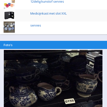
12delig kunstof servies
Medicijnkast met slot XXL
servies
Foto's