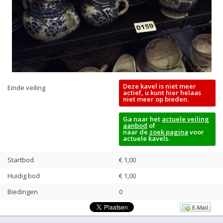
Deze kavel is niet meer
Einde veiling
actief, u kunt hier helaas
niet meer op bieden.
Ga naar het
actuele veiling
aanbod
of
naar de
zoek pagina
voor
actuele kavels.
Startbod
€ 1,00
Huidig bod
€
1,00
Biedingen
0
E-Mail