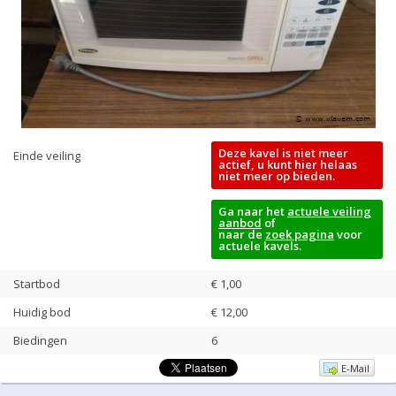
Deze kavel is niet meer
Einde veiling
actief, u kunt hier helaas
niet meer op bieden.
Ga naar het
actuele veiling
aanbod
of
naar de
zoek pagina
voor
actuele kavels.
Startbod
€ 1,00
Huidig bod
€
12,00
Biedingen
6
E-Mail