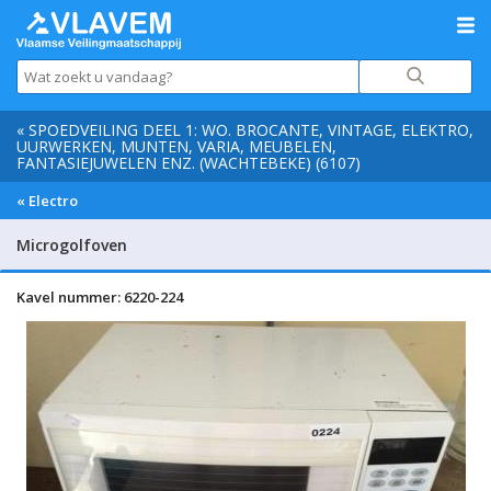
« SPOEDVEILING DEEL 1: WO. BROCANTE, VINTAGE, ELEKTRO,
UURWERKEN, MUNTEN, VARIA, MEUBELEN,
FANTASIEJUWELEN ENZ. (WACHTEBEKE) (6107)
« Electro
Microgolfoven
Kavel nummer: 6220-224