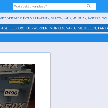
ANTE, VINTAGE, ELEKTRO, UURWERKEN, MUNTEN, VARIA, MEUBELEN, FANTASIEJUWELE
NTAGE, ELEKTRO, UURWERKEN, MUNTEN, VARIA, MEUBELEN, FANTA