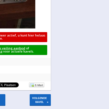
meer actief, u kunt hier helaas
n.
e veiling aanbod
of
na
voor actuele kavels.
E-Mail
VOLGENDE
KAVEL
»