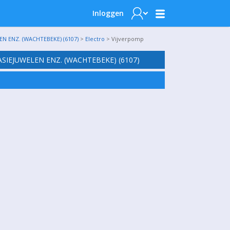
Inloggen
N ENZ. (WACHTEBEKE) (6107)
>
Electro
> Vijverpomp
SIEJUWELEN ENZ. (WACHTEBEKE) (6107)