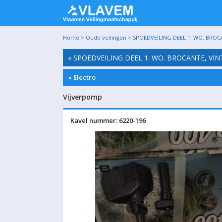
Home
>
Oude veilingen
>
SPOEDVEILING DEEL 1: WO. BROC
« SPOEDVEILING DEEL 1: WO. BROCANTE, VI
« Electro
Vijverpomp
Kavel nummer: 6220-196