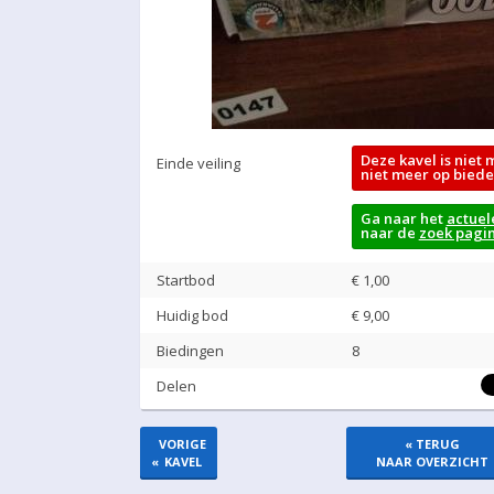
Deze kavel is niet 
Einde veiling
niet meer op biede
Ga naar het
actuel
naar de
zoek pagi
Startbod
€ 1,00
Huidig bod
€
9,00
Biedingen
8
Delen
VORIGE
« TERUG
«
KAVEL
NAAR OVERZICHT