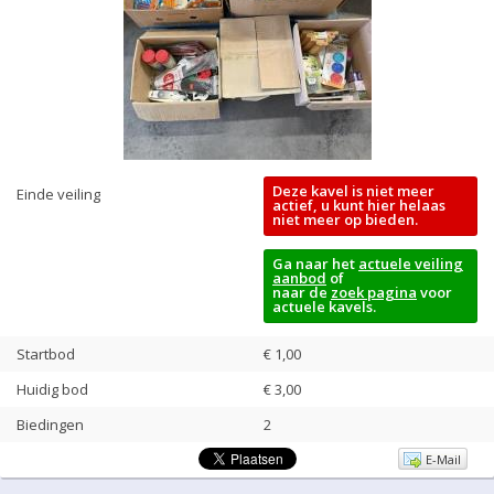
Deze kavel is niet meer
Einde veiling
actief, u kunt hier helaas
niet meer op bieden.
Ga naar het
actuele veiling
aanbod
of
naar de
zoek pagina
voor
actuele kavels.
Startbod
€ 1,00
Huidig bod
€
3,00
Biedingen
2
E-Mail