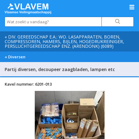
« DIV. GEREEDSCHAP E.A.: WO. LASAPPARATEN, BOREN,
COMPRESSOREN, HAMERS, BIJLEN, HOGEDRUKREINIGER,
PERSLUCHTGEREEDSCHAP ENZ. (ARENDONK) (6089)
« Diversen
Partij diversen, decoupeer zaagbladen, lampen etc
Kavel nummer: 6201-013