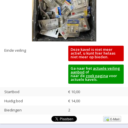
Deze kavel is niet meer
Einde veiling
actief, u kunt hier helaas
niet meer op bieden.
Ga naar het
actuele veiling
aanbod
of
naar de
zoek pagina
voor
actuele kavels.
Startbod
€ 10,00
Huidig bod
€
14,00
Biedingen
2
E-Mail