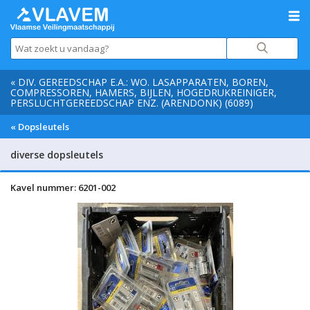
« DIV. GEREEDSCHAP E.A.: WO. LASAPPARATEN, BOREN,
COMPRESSOREN, HAMERS, BIJLEN, HOGEDRUKREINIGER,
PERSLUCHTGEREEDSCHAP ENZ. (ARENDONK) (6089)
« Dopsleutels
diverse dopsleutels
Kavel nummer: 6201-002