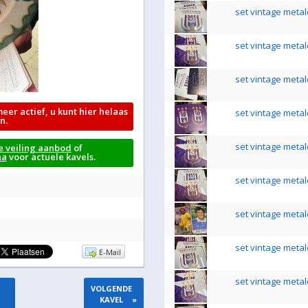
set vintage metal
set vintage metal
set vintage metal
meer actief, u kunt hier helaas
set vintage metal
n.
set vintage metal
e veiling aanbod
of
na
voor actuele kavels.
set vintage metal
set vintage metal
set vintage metal
E-Mail
set vintage metal
VOLGENDE
KAVEL
»