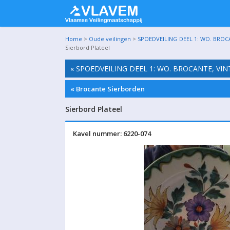
Home
>
Oude veilingen
>
SPOEDVEILING DEEL 1: WO. BROC
Sierbord Plateel
« SPOEDVEILING DEEL 1: WO. BROCANTE, VI
« Brocante Sierborden
Sierbord Plateel
Kavel nummer: 6220-074