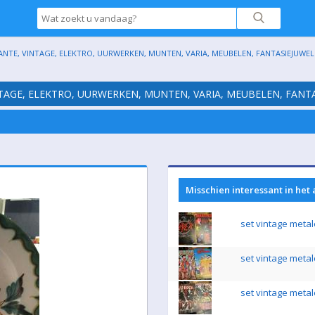
ANTE, VINTAGE, ELEKTRO, UURWERKEN, MUNTEN, VARIA, MEUBELEN, FANTASIEJUWELE
NTAGE, ELEKTRO, UURWERKEN, MUNTEN, VARIA, MEUBELEN, FANTA
Misschien interessant in het
set vintage metal
set vintage metal
set vintage metal