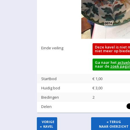
Deze kavel is niet 
Einde veiling
niet meer op biede
Ga naar het
actuel
naar de
zoek pagi
Startbod
€ 1,00
Huidig bod
€
3,00
Biedingen
2
Delen
VORIGE
« TERUG
«
KAVEL
NAAR OVERZICHT