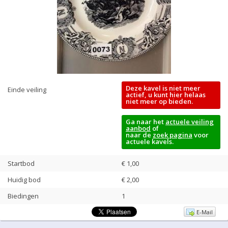
Deze kavel is niet meer
Einde veiling
actief, u kunt hier helaas
niet meer op bieden.
Ga naar het
actuele veiling
aanbod
of
naar de
zoek pagina
voor
actuele kavels.
Startbod
€ 1,00
Huidig bod
€
2,00
Biedingen
1
E-Mail