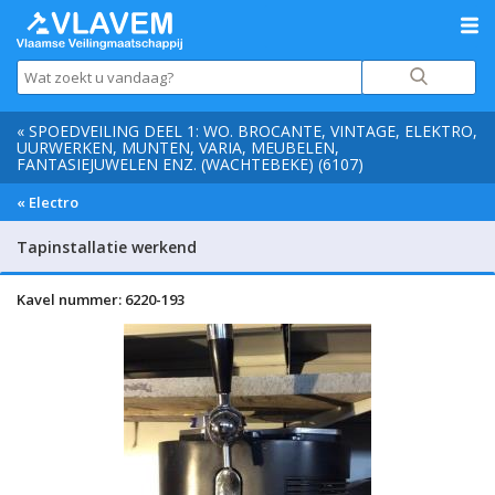
« SPOEDVEILING DEEL 1: WO. BROCANTE, VINTAGE, ELEKTRO,
UURWERKEN, MUNTEN, VARIA, MEUBELEN,
FANTASIEJUWELEN ENZ. (WACHTEBEKE) (6107)
« Electro
Tapinstallatie werkend
Kavel nummer: 6220-193