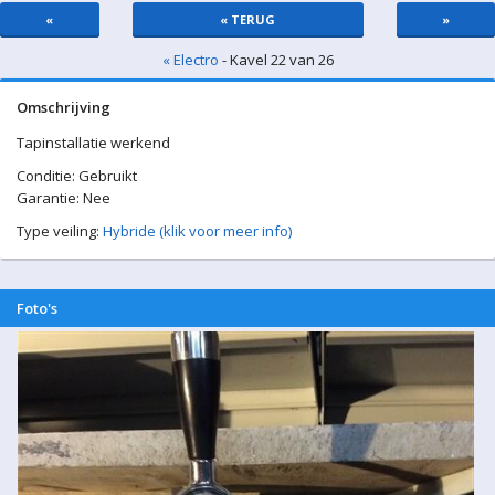
«
« TERUG
»
« Electro
- Kavel 22 van 26
Omschrijving
Tapinstallatie werkend
Conditie: Gebruikt
Garantie: Nee
Type veiling:
Hybride (klik voor meer info)
Foto's