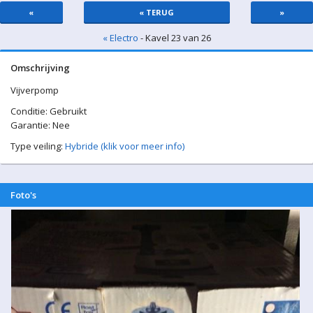
«
« TERUG
»
« Electro
- Kavel 23 van 26
Omschrijving
Vijverpomp
Conditie: Gebruikt
Garantie: Nee
Type veiling:
Hybride (klik voor meer info)
Foto's