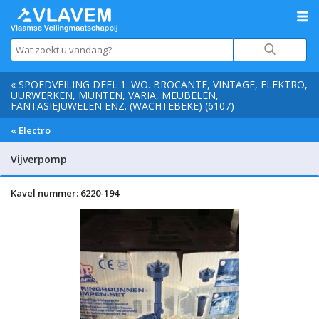
« SPOEDVEILING DEEL 1: WO. BROCANTE, VINTAGE, ELEKTRO,
UURWERKEN, MUNTEN, VARIA, MEUBELEN,
FANTASIEJUWELEN ENZ. (WACHTEBEKE) (6107)
« Electro
Vijverpomp
Kavel nummer: 6220-194