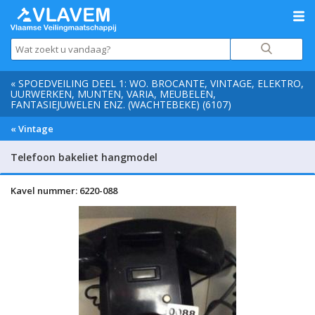
« SPOEDVEILING DEEL 1: WO. BROCANTE, VINTAGE, ELEKTRO,
UURWERKEN, MUNTEN, VARIA, MEUBELEN,
FANTASIEJUWELEN ENZ. (WACHTEBEKE) (6107)
« Vintage
Telefoon bakeliet hangmodel
Kavel nummer: 6220-088