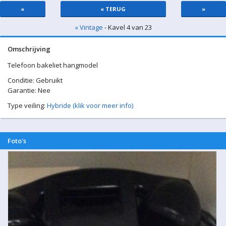
«
« TERUG
»
« Vintage
- Kavel 4 van 23
Omschrijving
Telefoon bakeliet hangmodel
Conditie: Gebruikt
Garantie: Nee
Type veiling:
Hybride (klik voor meer info)
Foto's