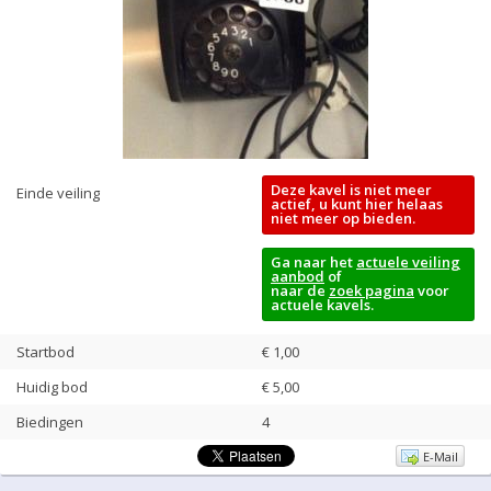
Deze kavel is niet meer
Einde veiling
actief, u kunt hier helaas
niet meer op bieden.
Ga naar het
actuele veiling
aanbod
of
naar de
zoek pagina
voor
actuele kavels.
Startbod
€ 1,00
Huidig bod
€
5,00
Biedingen
4
E-Mail