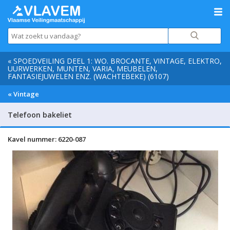
« SPOEDVEILING DEEL 1: WO. BROCANTE, VINTAGE, ELEKTRO,
UURWERKEN, MUNTEN, VARIA, MEUBELEN,
FANTASIEJUWELEN ENZ. (WACHTEBEKE) (6107)
« Vintage
Telefoon bakeliet
Kavel nummer: 6220-087