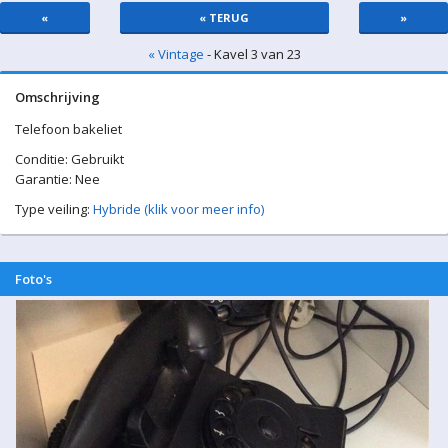
«
« TERUG
»
« Vintage
- Kavel 3 van 23
Omschrijving
Telefoon bakeliet
Conditie: Gebruikt
Garantie: Nee
Type veiling:
Hybride (klik voor meer info)
Foto's