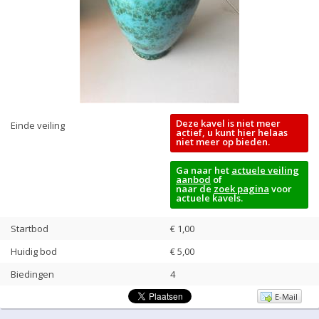
Deze kavel is niet meer
Einde veiling
actief, u kunt hier helaas
niet meer op bieden.
Ga naar het
actuele veiling
aanbod
of
naar de
zoek pagina
voor
actuele kavels.
Startbod
€ 1,00
Huidig bod
€
5,00
Biedingen
4
E-Mail