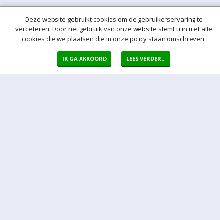
Deze website gebruikt cookies om de gebruikerservaring te
Meer hulp bij het bieden
verbeteren. Door het gebruik van onze website stemt u in met alle
Normaal bod
cookies die we plaatsen die in onze policy staan omschreven.
Bij een bod doet u een bieding in de vorm van een bepaald vast
bedrag per kavel
IK GA AKKOORD
LEES VERDER...
Auto bod (proxy bod)
Bij een Autobod (ook wel proxy bod genoemd) geeft u aan welke
prijs u maximaal bereid bent voor de kavel te betalen. Het Veiling-
systeem zorgt er voor dat na een bieding van een derde
onmiddellijk automatisch een bod voor u wordt uitgebracht. Het
Veiling-systeem biedt automatisch voor u door tot uw maximum bod
is bereikt.
Sluitingsmoment kavel
Indien er op een bepaald moment een bieding op een kavel wordt
ontvangen binnen 5 min voor sluiting van de veiling, wordt het
sluitingsmoment van de betreffende kavel automatisch verlengd
met 5 minuten.
Opgeld
Het opgeld bedraagt 17% over de bieding. Over het opgeld betaalt u
21% BTW, en over het bedrag betaalt u geen BTW.