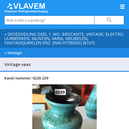
« SPOEDVEILING DEEL 1: WO. BROCANTE, VINTAGE, ELEKTRO,
UURWERKEN, MUNTEN, VARIA, MEUBELEN,
FANTASIEJUWELEN ENZ. (WACHTEBEKE) (6107)
« Vintage
Vintage vaas
Kavel nummer: 6220-239