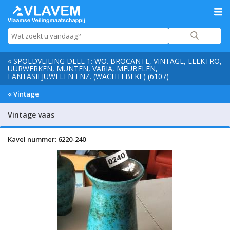
« SPOEDVEILING DEEL 1: WO. BROCANTE, VINTAGE, ELEKTRO,
UURWERKEN, MUNTEN, VARIA, MEUBELEN,
FANTASIEJUWELEN ENZ. (WACHTEBEKE) (6107)
« Vintage
Vintage vaas
Kavel nummer: 6220-240