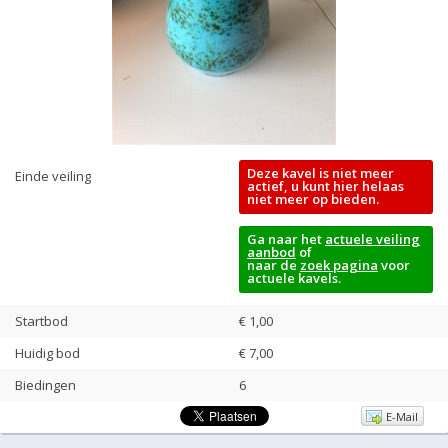
Deze kavel is niet meer
Einde veiling
actief, u kunt hier helaas
niet meer op bieden.
Ga naar het
actuele veiling
aanbod
of
naar de
zoek pagina
voor
actuele kavels.
Startbod
€ 1,00
Huidig bod
€
7,00
Biedingen
6
E-Mail