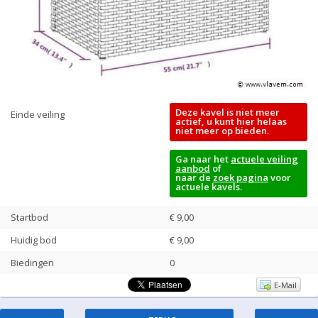
Deze kavel is niet meer
Einde veiling
actief, u kunt hier helaas
niet meer op bieden.
Ga naar het
actuele veiling
aanbod
of
naar de
zoek pagina
voor
actuele kavels.
Startbod
€ 9,00
Huidig bod
€
9,00
Biedingen
0
E-Mail