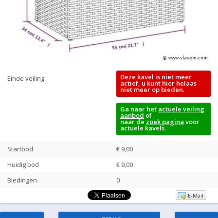
Deze kavel is niet meer
Einde veiling
actief, u kunt hier helaas
niet meer op bieden.
Ga naar het
actuele veiling
aanbod
of
naar de
zoek pagina
voor
actuele kavels.
Startbod
€ 9,00
Huidig bod
€
9,00
Biedingen
0
E-Mail