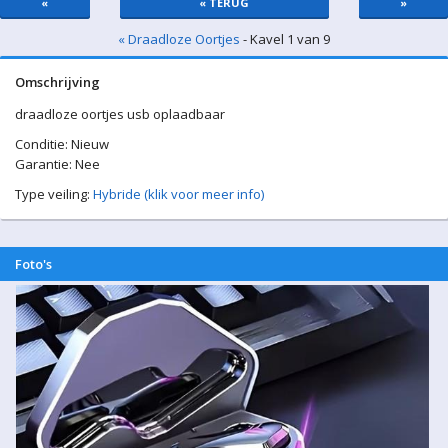
«
« TERUG
»
« Draadloze Oortjes
- Kavel 1 van 9
Omschrijving
draadloze oortjes usb oplaadbaar
Conditie: Nieuw
Garantie: Nee
Type veiling:
Hybride (klik voor meer info)
Foto's