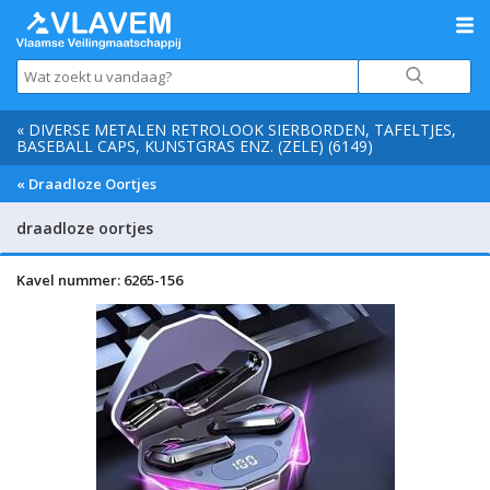
« DIVERSE METALEN RETROLOOK SIERBORDEN, TAFELTJES,
BASEBALL CAPS, KUNSTGRAS ENZ. (ZELE) (6149)
« Draadloze Oortjes
draadloze oortjes
Kavel nummer: 6265-156