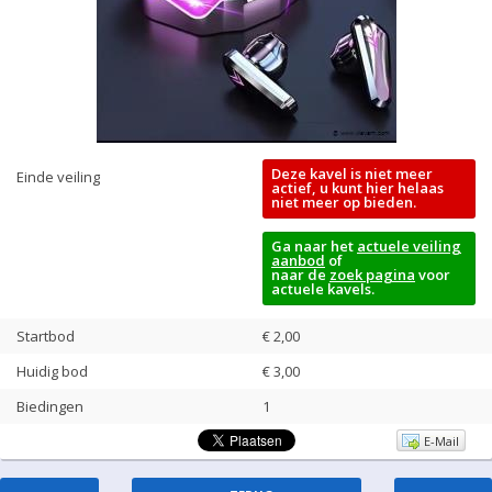
Deze kavel is niet meer
Einde veiling
actief, u kunt hier helaas
niet meer op bieden.
Ga naar het
actuele veiling
aanbod
of
naar de
zoek pagina
voor
actuele kavels.
Startbod
€ 2,00
Huidig bod
€
3,00
Biedingen
1
E-Mail