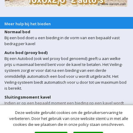
Meer hulp bij het bieden
Normaal bod
Bij een bod doet u een bieding in de vorm van een bepaald vast
bedrag per kavel
Auto bod (proxy bod)
Bij een Autobod (ook wel proxy bod genoemd) geeft u aan welke
prijs u maximaal bereid bent voor de kavel te betalen. Het Veiling-
systeem zorgt er voor dat na een bieding van een derde
onmiddellijk automatisch een bod voor u wordt uitgebracht. Het
Veiling-systeem biedt automatisch voor u door tot uw maximum bod
is bereikt.
Sluitingsmoment kavel
Indien er op een bepaald moment een bieding op een kavel wordt
ontvangen binnen 5 min voor sluiting van de veiling, wordt het
Deze website gebruikt cookies om de gebruikerservaring te
sluitingsmoment van de betreffende kavel automatisch verlengd
verbeteren. Door het gebruik van onze website stemt u in met alle
met 5 minuten.
cookies die we plaatsen die in onze policy staan omschreven.
Opgeld