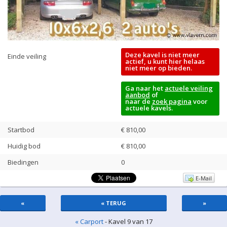
Deze kavel is niet meer
Einde veiling
actief, u kunt hier helaas
niet meer op bieden.
Ga naar het
actuele veiling
aanbod
of
naar de
zoek pagina
voor
actuele kavels.
Startbod
€ 810,00
Huidig bod
€
810,00
Biedingen
0
E-Mail
«
« TERUG
»
« Carport
- Kavel 9 van 17