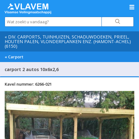
« DIV. CARPORTS, TUINHUIZEN, SCHADUWDOEKEN, PRIEEL,
HOUTEN PALEN, VLONDERPLANKEN ENZ. (HAMONT-ACHEL)
(6150)
« Carport
carport 2 autos 10x6x2,6
Kavel nummer: 6266-021