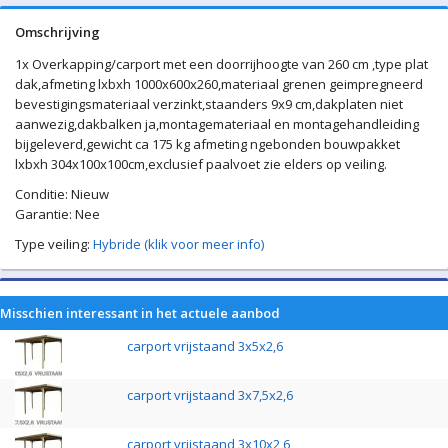
Omschrijving
1x Overkapping/carport met een doorrijhoogte van 260 cm ,type plat
dak,afmeting lxbxh 1000x600x260,materiaal grenen geimpregneerd
bevestigingsmateriaal verzinkt,staanders 9x9 cm,dakplaten niet
aanwezig,dakbalken ja,montagemateriaal en montagehandleiding
bijgeleverd,gewicht ca 175 kg afmeting ngebonden bouwpakket
lxbxh 304x100x100cm,exclusief paalvoet zie elders op veiling.
Conditie: Nieuw
Garantie: Nee
Type veiling:
Hybride (klik voor meer info)
Misschien interessant in het actuele aanbod
carport vrijstaand 3x5x2,6
carport vrijstaand 3x7,5x2,6
carport vrijstaand 3x10x2,6