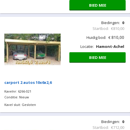
Kavel sluit: Gesloten
Biedingen:
0
carport 2 autos 7,5x6x2,6
Startbod:
€623,00
Kavelnr: 6266-020
623,00
Huidig bod:
€
Conditie: Nieuw
Locatie:
Hamont-Achel
Kavel sluit: Gesloten
BIED MEE
Biedingen:
0
Startbod:
€810,00
810,00
Huidig bod:
€
Locatie:
Hamont-Achel
BIED MEE
carport 2 autos 10x6x2,6