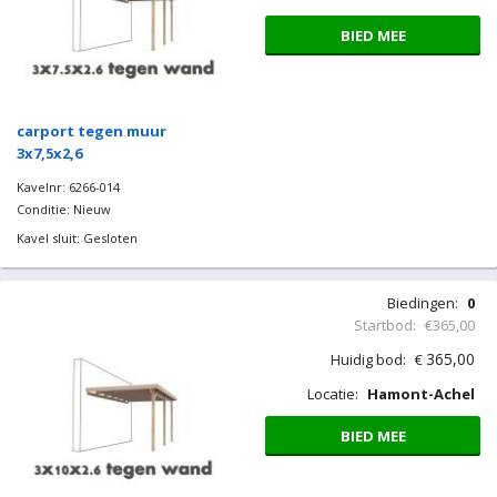
BIED MEE
carport tegen muur
3x7,5x2,6
Kavelnr: 6266-014
Conditie: Nieuw
Kavel sluit: Gesloten
Biedingen:
0
Startbod:
€365,00
365,00
Huidig bod:
€
Locatie:
Hamont-Achel
BIED MEE