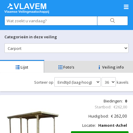
Categorieën in deze veiling
Lijst
Foto's
Veiling info
Sorteer op
kavels
Biedingen:
0
Startbod:
€262,00
262,00
Huidig bod:
€
Locatie:
Hamont-Achel