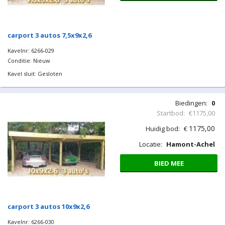
Biedingen:
0
Startbod:
€900,00
900,00
Huidig bod:
€
Locatie:
Hamont-Achel
BIED MEE
carport 3 autos 7,5x9x2,6
Kavelnr: 6266-029
Conditie: Nieuw
Kavel sluit: Gesloten
Biedingen:
0
Startbod:
€1175,00
1175,00
Huidig bod:
€