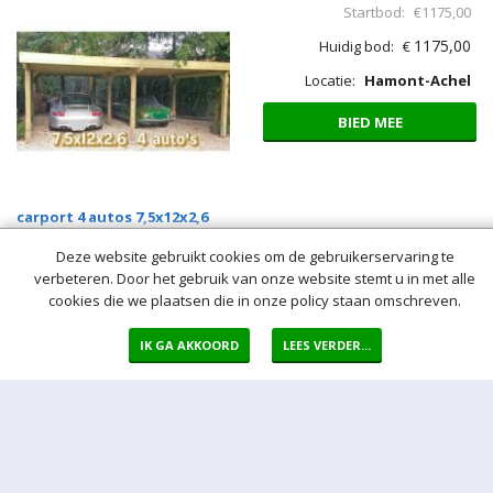
carport 4 autos 5x12x2,6
Kavelnr: 6266-034
Conditie: Nieuw
Kavel sluit: Gesloten
Biedingen:
0
Startbod:
€1175,00
1175,00
Huidig bod:
€
Deze website gebruikt cookies om de gebruikerservaring te
Locatie:
Hamont-Achel
verbeteren. Door het gebruik van onze website stemt u in met alle
BIED MEE
cookies die we plaatsen die in onze policy staan omschreven.
IK GA AKKOORD
LEES VERDER...
carport 4 autos 7,5x12x2,6
Kavelnr: 6266-035
Conditie: Nieuw
Kavel sluit: Gesloten