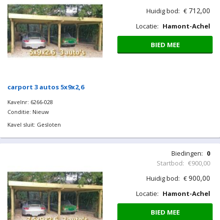
Kavelnr: 6266-021
Conditie: Nieuw
Kavel sluit: Gesloten
Biedingen:
0
Startbod:
€712,00
712,00
Huidig bod:
€
Locatie:
Hamont-Achel
BIED MEE
carport 3 autos 5x9x2,6
Kavelnr: 6266-028
Conditie: Nieuw
Kavel sluit: Gesloten