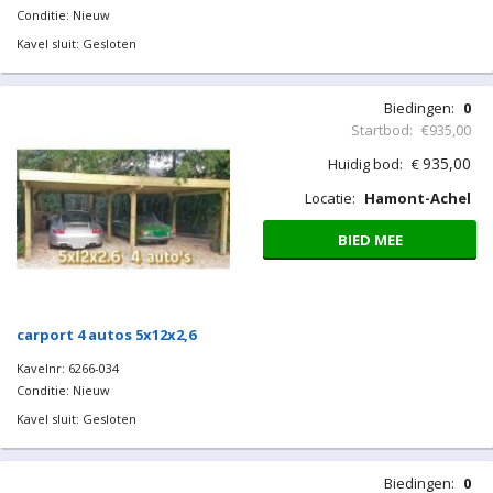
Locatie:
Hamont-Achel
BIED MEE
carport 3 autos 10x9x2,6
Kavelnr: 6266-030
Conditie: Nieuw
Kavel sluit: Gesloten
Biedingen:
0
Startbod:
€935,00
935,00
Huidig bod:
€
Locatie:
Hamont-Achel
BIED MEE