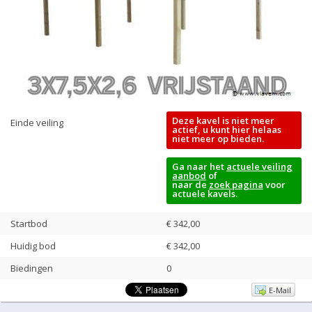
Deze kavel is niet meer
Einde veiling
actief, u kunt hier helaas
niet meer op bieden.
Ga naar het
actuele veiling
aanbod
of
naar de
zoek pagina
voor
actuele kavels.
Startbod
€ 342,00
Huidig bod
€
342,00
Biedingen
0
E-Mail