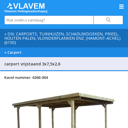
« DIV. CARPORTS, TUINHUIZEN, SCHADUWDOEKEN, PRIEEL,
HOUTEN PALEN, VLONDERPLANKEN ENZ. (HAMONT-ACHEL)
(6150)
« Carport
carport vrijstaand 3x7,5x2,6
Kavel nummer: 6266-004