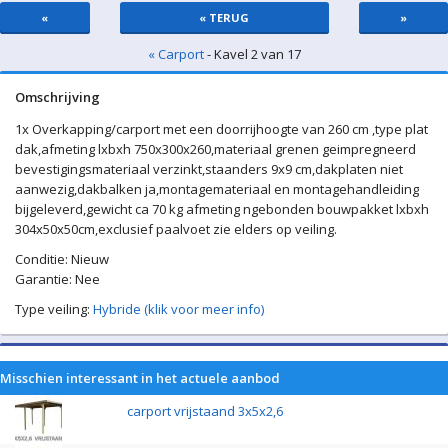
«
« TERUG
»
« Carport
- Kavel 2 van 17
Omschrijving
1x Overkapping/carport met een doorrijhoogte van 260 cm ,type plat
dak,afmeting lxbxh 750x300x260,materiaal grenen geimpregneerd
bevestigingsmateriaal verzinkt,staanders 9x9 cm,dakplaten niet
aanwezig,dakbalken ja,montagemateriaal en montagehandleiding
bijgeleverd,gewicht ca 70 kg afmeting ngebonden bouwpakket lxbxh
304x50x50cm,exclusief paalvoet zie elders op veiling.
Conditie: Nieuw
Garantie: Nee
Type veiling:
Hybride (klik voor meer info)
Misschien interessant in het actuele aanbod
carport vrijstaand 3x5x2,6