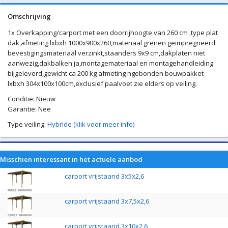
Omschrijving
1x Overkapping/carport met een doorrijhoogte van 260 cm ,type plat
dak,afmeting lxbxh 1000x900x260,materiaal grenen geimpregneerd
bevestigingsmateriaal verzinkt,staanders 9x9 cm,dakplaten niet
aanwezig,dakbalken ja,montagemateriaal en montagehandleiding
bijgeleverd,gewicht ca 200 kg afmeting ngebonden bouwpakket
lxbxh 304x100x100cm,exclusief paalvoet zie elders op veiling.
Conditie: Nieuw
Garantie: Nee
Type veiling:
Hybride (klik voor meer info)
Misschien interessant in het actuele aanbod
carport vrijstaand 3x5x2,6
carport vrijstaand 3x7,5x2,6
carport vrijstaand 3x10x2,6