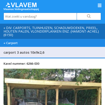
« DIV. CARPORTS, TUINHUIZEN, SCHADUWDOEKEN, PRIEEL,
HOUTEN PALEN, VLONDERPLANKEN ENZ. (HAMONT-ACHEL)
(6150)
« Carport
carport 3 autos 10x9x2,6
Kavel nummer: 6266-030