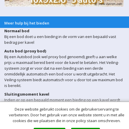
Meer hulp bij het bieden
Normaal bod
Bij een bod doet u een bieding in de vorm van een bepaald vast
bedrag per kavel
Auto bod (proxy bod)
Bij een Autobod (ook wel proxy bod genoemd) geeft u aan welke
prijs u maximaal bereid bent voor de kavel te betalen. Het Veiling-
systeem zorgt er voor dat na een bieding van een derde
onmiddellijk automatisch een bod voor u wordt uitgebracht. Het
Veiling-systeem biedt automatisch voor u door tot uw maximum bod
is bereikt.
Sluitingsmoment kavel
Indien er op een bepaald moment een bieding op een kavel wordt
ontvangen binnen 5 min voor sluiting van de veiling, wordt het
Deze website gebruikt cookies om de gebruikerservaring te
sluitingsmoment van de betreffende kavel automatisch verlengd
verbeteren. Door het gebruik van onze website stemt u in met alle
met 5 minuten.
cookies die we plaatsen die in onze policy staan omschreven.
Opgeld