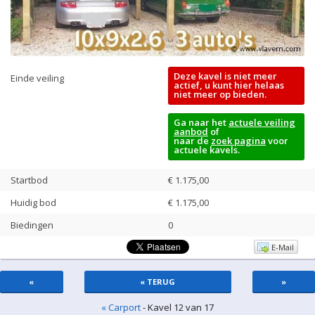
Deze kavel is niet meer
Einde veiling
actief, u kunt hier helaas
niet meer op bieden.
Ga naar het
actuele veiling
aanbod
of
naar de
zoek pagina
voor
actuele kavels.
Startbod
€ 1.175,00
Huidig bod
€
1.175,00
Biedingen
0
E-Mail
«
« TERUG
»
« Carport
- Kavel 12 van 17