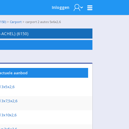
Inloggen
150)
>
Carport
> carport 2 autos 5x6x2,6
ACHEL) (6150)
 actuele aanbod
d 3x5x2,6
d 3x7,5x2,6
d 3x10x2,6