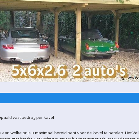
epaald vast bedrag per kavel
 aan welke prijs u maximaal bereid bent voor de kavel te betalen. Het Vei
ordt uitgebracht. Het Veiling-systeem biedt automatisch voor u door tot 