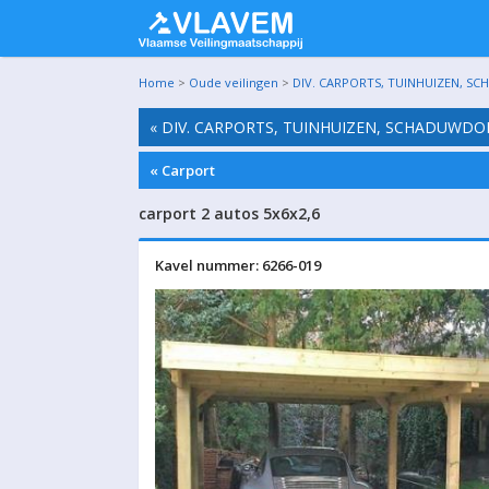
Home
>
Oude veilingen
>
DIV. CARPORTS, TUINHUIZEN, SC
« DIV. CARPORTS, TUINHUIZEN, SCHADUWDO
« Carport
carport 2 autos 5x6x2,6
Kavel nummer: 6266-019