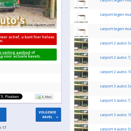
carport tegen mu
carport tegen mu
carport tegen mu
meer actief, u kunt hier helaas
n.
carport 2 autos 5
e veiling aanbod
of
na
voor actuele kavels.
carport 2 autos 7
carport 2 autos 1
carport 3 autos 5
E-Mail
carport 3 autos 7
VOLGENDE
carport 3 autos 1
KAVEL
»
n 17
carport 4 autos 5