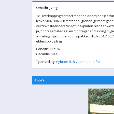
Omschrijving
1x Overkapping/carport met een doorrijhoogte van
lxbxh 500x600x260,materiaal grenen geimpregnee
verzinkt,staanders 9x9 cm,dakplaten niet aanwez
ja,montagemateriaal en montagehandleiding bijgel
afmeting ngebonden bouwpakket lxbxh 304x100x10
elders op veiling.
Conditie: Nieuw
Garantie: Nee
Type veiling:
Hybride (klik voor meer info)
Foto's