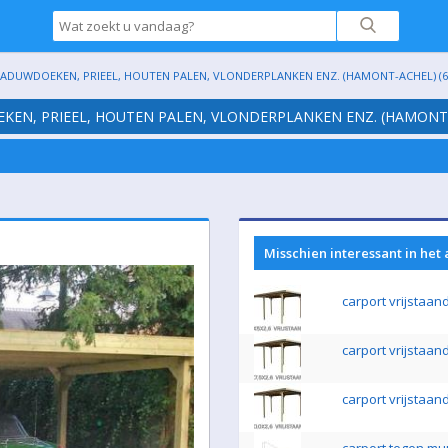
HADUWDOEKEN, PRIEEL, HOUTEN PALEN, VLONDERPLANKEN ENZ. (HAMONT-ACHEL) (6
EKEN, PRIEEL, HOUTEN PALEN, VLONDERPLANKEN ENZ. (HAMONT-
Misschien interessant in het
carport vrijstaan
carport vrijstaan
carport vrijstaan