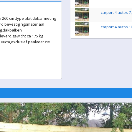
carport 4 autos 7
 260 cm ,type plat dak,afmeting
rd bevestigingsmateriaal
carport 4 autos 1
ig,dakbalken
everd,gewicht ca 175 kg
0cm,exclusief paalvoet zie