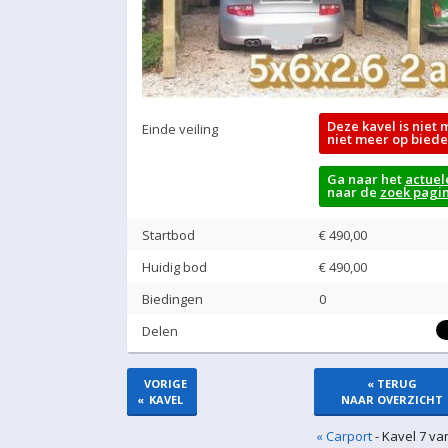
Deze kavel is niet 
Einde veiling
niet meer op biede
Ga naar het
actuel
naar de
zoek pagi
Startbod
€ 490,00
Huidig bod
€
490,00
Biedingen
0
Delen
VORIGE
« TERUG
«
KAVEL
NAAR OVERZICHT
« Carport
- Kavel 7 va