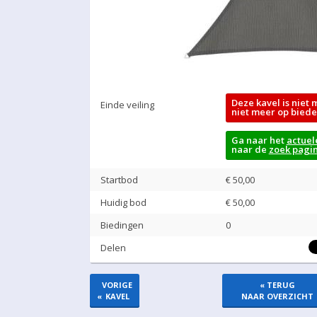
Deze kavel is niet 
Einde veiling
niet meer op biede
Ga naar het
actuel
naar de
zoek pagi
Startbod
€ 50,00
Huidig bod
€
50,00
Biedingen
0
Delen
VORIGE
« TERUG
«
KAVEL
NAAR OVERZICHT