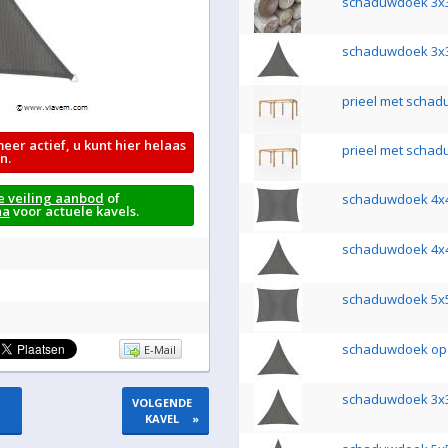
schaduwdoek 3x3
schaduwdoek 3x
prieel met scha
meer actief, u kunt hier helaas
prieel met scha
n.
e veiling aanbod
of
schaduwdoek 4x
na
voor actuele kavels.
schaduwdoek 4x
schaduwdoek 5x
schaduwdoek op 
E-Mail
schaduwdoek 3x3
VOLGENDE
KAVEL
»