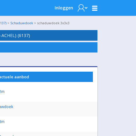
Inloggen
137)
>
Schaduwdoek
> schaduwdoek 3x3x3
ACHEL) (6137)
 actuele aanbod
x2m
duwdoek
x3m