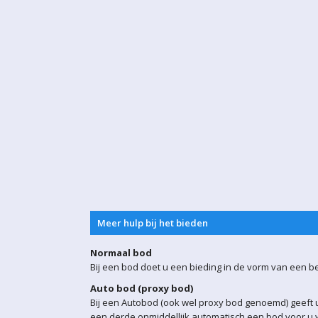
Meer hulp bij het bieden
Normaal bod
Bij een bod doet u een bieding in de vorm van een b
Auto bod (proxy bod)
Bij een Autobod (ook wel proxy bod genoemd) geeft u
een derde onmiddellijk automatisch een bod voor u w