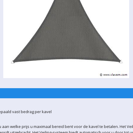
epaald vast bedrag per kavel
 aan welke prijs u maximaal bereid bent voor de kavel te betalen. Het Vei
ordt uitgebracht. Het Veiling-systeem biedt automatisch voor u door tot 