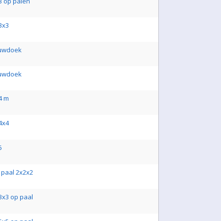
 op palen
3x3
duwdoek
duwdoek
4 m
4x4
5
paal 2x2x2
x3 op paal