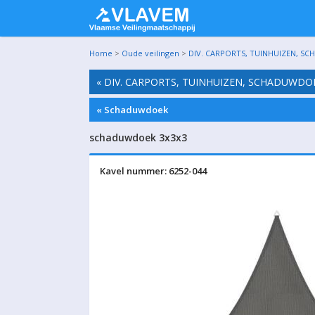
Home
>
Oude veilingen
>
DIV. CARPORTS, TUINHUIZEN, SC
« DIV. CARPORTS, TUINHUIZEN, SCHADUWDO
« Schaduwdoek
schaduwdoek 3x3x3
Kavel nummer: 6252-044