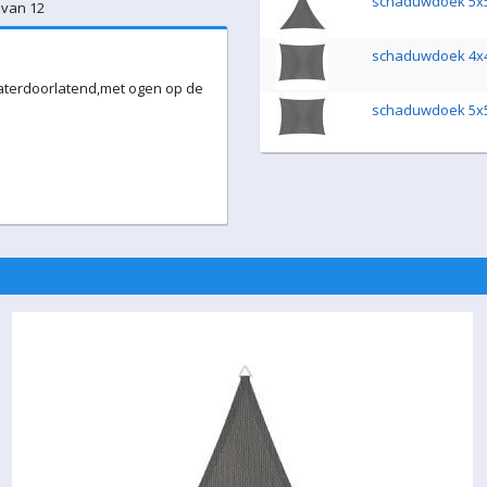
schaduwdoek 5x5
 van 12
schaduwdoek 4x4
waterdoorlatend,met ogen op de
schaduwdoek 5x5