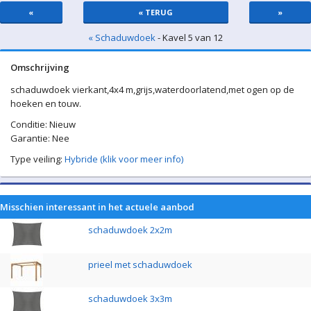
«
« TERUG
»
« Schaduwdoek
- Kavel 5 van 12
Omschrijving
schaduwdoek vierkant,4x4 m,grijs,waterdoorlatend,met ogen op de
hoeken en touw.
Conditie: Nieuw
Garantie: Nee
Type veiling:
Hybride (klik voor meer info)
Misschien interessant in het actuele aanbod
schaduwdoek 2x2m
prieel met schaduwdoek
schaduwdoek 3x3m