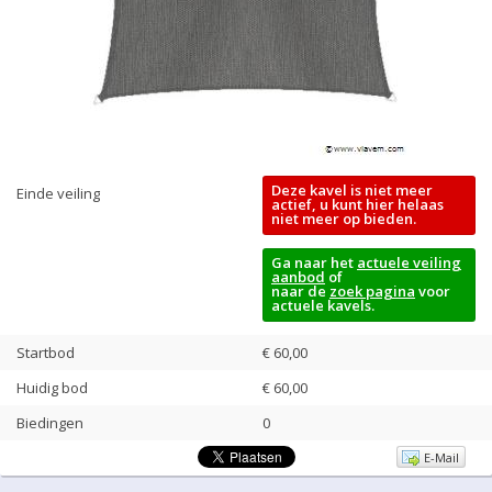
Deze kavel is niet meer
Einde veiling
actief, u kunt hier helaas
niet meer op bieden.
Ga naar het
actuele veiling
aanbod
of
naar de
zoek pagina
voor
actuele kavels.
Startbod
€ 60,00
Huidig bod
€
60,00
Biedingen
0
E-Mail