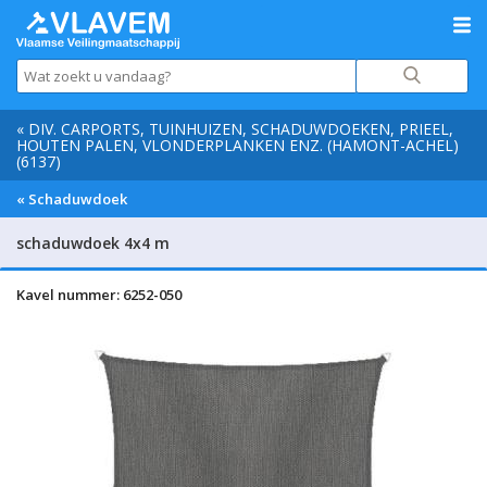
« DIV. CARPORTS, TUINHUIZEN, SCHADUWDOEKEN, PRIEEL,
HOUTEN PALEN, VLONDERPLANKEN ENZ. (HAMONT-ACHEL)
(6137)
« Schaduwdoek
schaduwdoek 4x4 m
Kavel nummer: 6252-050