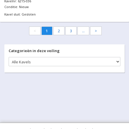
Compleet Glazen
Startbod:
€450,00
schuifdeursysteem 3 deurs,
450,00
Huidig bod:
€
veiligheidsglas 10 mm, 2640
mm breed, 3 stuks deuren
Locatie:
900 mm 2200 mm hoog, Mat
zwart Ral 9005
BIED MEE
Kavelnr: 6215-035
Conditie: Nieuw
Kavel sluit: Gesloten
Biedingen:
0
Compleet Glazen
Startbod:
€450,00
schuifdeursysteem 3 deurs,
450,00
Huidig bod:
€
veiligheidsglas 10 mm, 2640
mm breed, 3 stuks deuren
Locatie:
900 mm 2250 mm hoog, Mat
zwart Ral 9005
BIED MEE
Kavelnr: 6215-036
Conditie: Nieuw
Kavel sluit: Gesloten