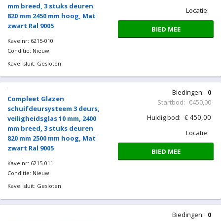
BIED MEE
Kavelnr: 6215-009
Conditie: Nieuw
Kavel sluit: Gesloten
Biedingen:
0
Compleet Glazen
Startbod:
€450,00
schuifdeursysteem 3 deurs,
450,00
Huidig bod:
€
veiligheidsglas 10 mm, 2400
mm breed, 3 stuks deuren
Locatie:
820 mm 2450 mm hoog, Mat
zwart Ral 9005
BIED MEE
Kavelnr: 6215-010
Conditie: Nieuw
Kavel sluit: Gesloten
Biedingen:
0
Startbod:
€450,00
450,00
Huidig bod:
€