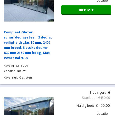
Locatie:
BIED MEE
Compleet Glazen
schuifdeursysteem 3 deurs,
veiligheidsglas 10 mm, 2400
mm breed, 3 stuks deuren
820 mm 2150 mm hoog, Mat
zwart Ral 9005
Kavelnr: 6215-004
Conditie: Nieuw
Kavel sluit: Gesloten
Biedingen:
0
Startbod:
€450,00
450,00
Huidig bod:
€
Locatie: