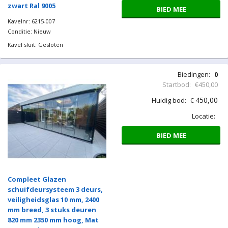
BIED MEE
Compleet Glazen
schuifdeursysteem 3 deurs,
veiligheidsglas 10 mm, 2400
mm breed, 3 stuks deuren
820 mm 2300 mm hoog, Mat
zwart Ral 9005
Kavelnr: 6215-007
Conditie: Nieuw
Kavel sluit: Gesloten
Biedingen:
0
Startbod:
€450,00
450,00
Huidig bod:
€
Locatie: