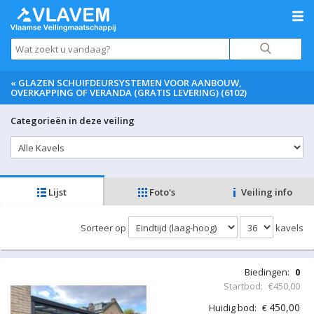
«
GLAZEN SCHUIFDEURSYSTEMEN VOOR AANBOUW,
OVERKAPPING OF VERANDA (GRATIS LEVERING) (6102)
Categorieën in deze veiling
Lijst
Foto's
Veiling info
Sorteer op
kavels
Biedingen:
0
Startbod:
€450,00
450,00
Huidig bod:
€