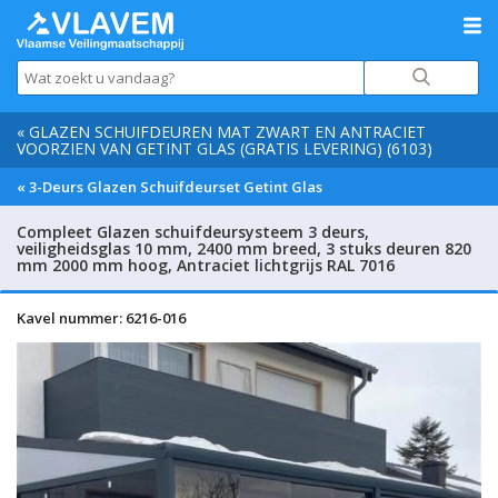
« GLAZEN SCHUIFDEUREN MAT ZWART EN ANTRACIET
VOORZIEN VAN GETINT GLAS (GRATIS LEVERING) (6103)
« 3-Deurs Glazen Schuifdeurset Getint Glas
Compleet Glazen schuifdeursysteem 3 deurs,
veiligheidsglas 10 mm, 2400 mm breed, 3 stuks deuren 820
mm 2000 mm hoog, Antraciet lichtgrijs RAL 7016
Kavel nummer: 6216-016