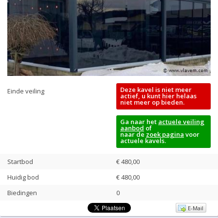
Deze kavel is niet meer
Einde veiling
actief, u kunt hier helaas
niet meer op bieden.
Ga naar het
actuele veiling
aanbod
of
naar de
zoek pagina
voor
actuele kavels.
Startbod
€ 480,00
Huidig bod
€
480,00
Biedingen
0
E-Mail