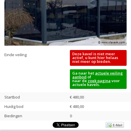
Deze kavel is niet meer
Einde veiling
actief, u kunt hier helaas
niet meer op bieden.
Ga naar het
actuele veiling
aanbod
of
naar de
zoek pagina
voor
actuele kavels.
Startbod
€ 480,00
Huidig bod
€
480,00
Biedingen
0
E-Mail