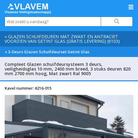
« GLAZEN SCHUIFDEUREN MAT ZWART EN ANTRACIET
VOORZIEN VAN GETINT GLAS (GRATIS LEVERING) (6103)
« 3-Deurs Glazen Schuifdeurset Getint Glas
Compleet Glazen schuifdeursysteem 3 deurs,
veiligheidsglas 10 mm, 2400 mm breed, 3 stuks deuren 820
mm 2700 mm hoog, Mat zwart Ral 9005
Kavel nummer: 6216-015