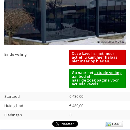
Deze kavel is niet meer
Einde veiling
actief, u kunt hier helaas
niet meer op bieden.
Ga naar het
actuele veiling
aanbod
of
naar de
zoek pagina
voor
actuele kavels.
Startbod
€ 480,00
Huidig bod
€
480,00
Biedingen
0
E-Mail