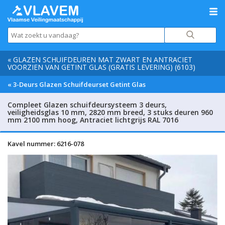
« GLAZEN SCHUIFDEUREN MAT ZWART EN ANTRACIET
VOORZIEN VAN GETINT GLAS (GRATIS LEVERING) (6103)
« 3-Deurs Glazen Schuifdeurset Getint Glas
Compleet Glazen schuifdeursysteem 3 deurs,
veiligheidsglas 10 mm, 2820 mm breed, 3 stuks deuren 960
mm 2100 mm hoog, Antraciet lichtgrijs RAL 7016
Kavel nummer: 6216-078