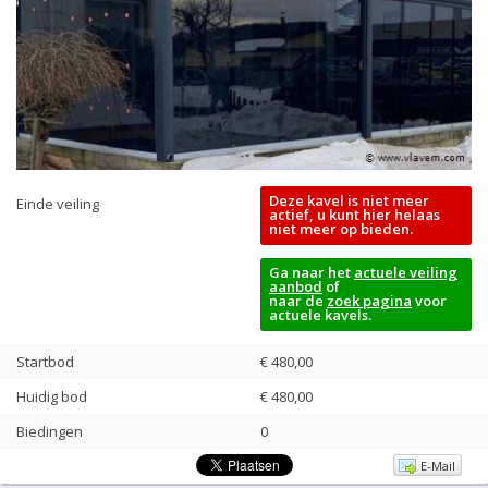
Deze kavel is niet meer
Einde veiling
actief, u kunt hier helaas
niet meer op bieden.
Ga naar het
actuele veiling
aanbod
of
naar de
zoek pagina
voor
actuele kavels.
Startbod
€ 480,00
Huidig bod
€
480,00
Biedingen
0
E-Mail