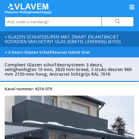
« GLAZEN SCHUIFDEUREN MAT ZWART EN ANTRACIET
VOORZIEN VAN GETINT GLAS (GRATIS LEVERING) (6103)
« 3-Deurs Glazen Schuifdeurset Getint Glas
Compleet Glazen schuifdeursysteem 3 deurs,
veiligheidsglas 10 mm, 2820 mm breed, 3 stuks deuren 960
mm 2150 mm hoog, Antraciet lichtgrijs RAL 7016
Kavel nummer: 6216-079