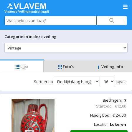
Categorieën in deze veiling
Lijst
Foto's
Veiling info
Sorteer op
kavels
Biedingen:
7
Startbod:
€12,00
24,00
Huidig bod:
€
Locatie:
Lokeren