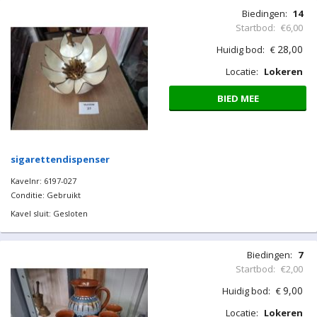
Biedingen:
14
Startbod:
€6,00
28,00
Huidig bod:
€
Locatie:
Lokeren
BIED MEE
sigarettendispenser
Kavelnr: 6197-027
Conditie: Gebruikt
Kavel sluit: Gesloten
Biedingen:
7
Startbod:
€2,00
9,00
Huidig bod:
€
Locatie:
Lokeren