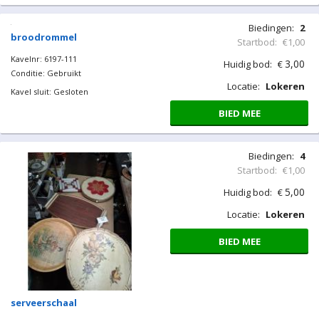
Biedingen:
2
broodrommel
Startbod:
€1,00
Kavelnr: 6197-111
3,00
Huidig bod:
€
Conditie: Gebruikt
Locatie:
Lokeren
Kavel sluit: Gesloten
BIED MEE
Biedingen:
4
Startbod:
€1,00
5,00
Huidig bod:
€
Locatie:
Lokeren
BIED MEE
serveerschaal