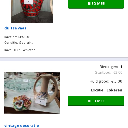
BIED MEE
duitse vaas
Kavelnr: 6197-001
Conditie: Gebruikt
Kavel sluit: Gesloten
Biedingen:
1
Startbod:
€2,00
3,00
Huidig bod:
€
Locatie:
Lokeren
BIED MEE
vintage decoratie