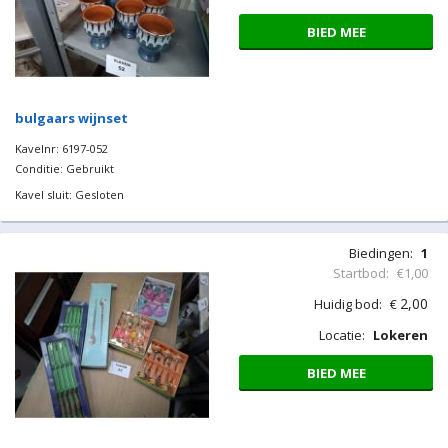
BIED MEE
bulgaars wijnset
Kavelnr: 6197-052
Conditie: Gebruikt
Kavel sluit: Gesloten
Biedingen:
1
Startbod:
€1,00
2,00
Huidig bod:
€
Locatie:
Lokeren
BIED MEE