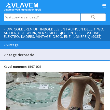
« DIV. GOEDEREN UIT INBOEDELS EN FALINGEN DEEL 1: WO.
ANTIEK, GLASWERK, VERZAMELOBJECTEN, GEREEDSCHAP,
ELEKTRO, KADERS, VINTAGE, DECO. ENZ. (LOKEREN) (6085)
« Vintage
vintage decoratie
Kavel nummer: 6197-002