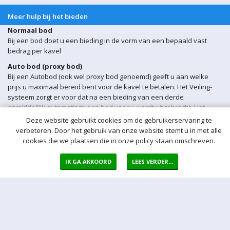
Meer hulp bij het bieden
Normaal bod
Bij een bod doet u een bieding in de vorm van een bepaald vast
bedrag per kavel
Auto bod (proxy bod)
Bij een Autobod (ook wel proxy bod genoemd) geeft u aan welke
prijs u maximaal bereid bent voor de kavel te betalen. Het Veiling-
systeem zorgt er voor dat na een bieding van een derde
onmiddellijk automatisch een bod voor u wordt uitgebracht. Het
Veiling-systeem biedt automatisch voor u door tot uw maximum bod
Deze website gebruikt cookies om de gebruikerservaring te
is bereikt.
verbeteren. Door het gebruik van onze website stemt u in met alle
cookies die we plaatsen die in onze policy staan omschreven.
Sluitingsmoment kavel
Indien er op een bepaald moment een bieding op een kavel wordt
IK GA AKKOORD
LEES VERDER...
ontvangen binnen 5 min voor sluiting van de veiling, wordt het
sluitingsmoment van de betreffende kavel automatisch verlengd
met 5 minuten.
Opgeld
Het opgeld bedraagt 17% over de bieding. Over het opgeld betaalt u
21% BTW, en over het bedrag betaalt u geen BTW.