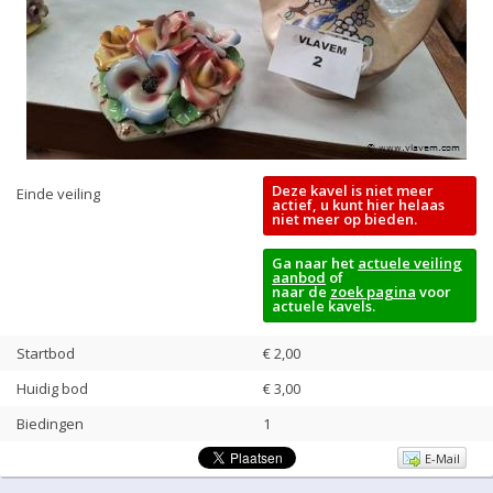
Deze kavel is niet meer
Einde veiling
actief, u kunt hier helaas
niet meer op bieden.
Ga naar het
actuele veiling
aanbod
of
naar de
zoek pagina
voor
actuele kavels.
Startbod
€ 2,00
Huidig bod
€
3,00
Biedingen
1
E-Mail