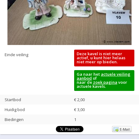
Deze kavel is niet meer
Einde veiling
actief, u kunt hier helaas
niet meer op bieden.
Ga naar het
actuele veiling
aanbod
of
naar de
zoek pagina
voor
actuele kavels.
Startbod
€ 2,00
Huidig bod
€
3,00
Biedingen
1
E-Mail