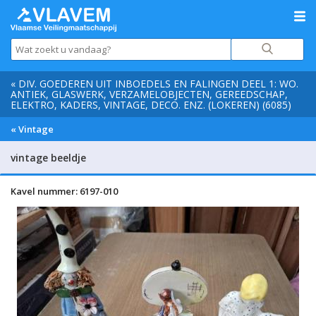
« DIV. GOEDEREN UIT INBOEDELS EN FALINGEN DEEL 1: WO.
ANTIEK, GLASWERK, VERZAMELOBJECTEN, GEREEDSCHAP,
ELEKTRO, KADERS, VINTAGE, DECO. ENZ. (LOKEREN) (6085)
« Vintage
vintage beeldje
Kavel nummer: 6197-010