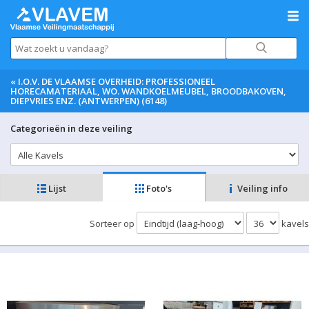
«
I.O.V. DE VLAAMSE OVERHEID: PROFESSIONEEL
HORECAMATERIAAL, WO. WANDKOELMEUBEL, BROODBAKOVEN,
DIEPVRIES ENZ. (ANTWERPEN) (6148)
Categorieën in deze veiling
Lijst
Foto's
Veiling info
Sorteer op
kavels