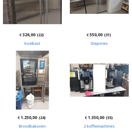
326,00
550,00
€
(22)
€
(31)
Koelkast
Diepvries
1.250,00
1.350,00
€
(24)
€
(55)
Broodbakoven
2 koffiemachines