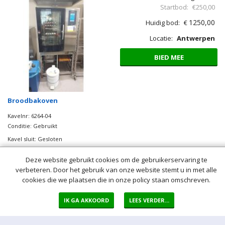
Startbod:
€250,00
1250,00
Huidig bod:
€
Locatie:
Antwerpen
BIED MEE
Broodbakoven
Kavelnr: 6264-04
Conditie: Gebruikt
Kavel sluit: Gesloten
Deze website gebruikt cookies om de gebruikerservaring te
Biedingen:
55
verbeteren. Door het gebruik van onze website stemt u in met alle
Startbod:
€50,00
cookies die we plaatsen die in onze policy staan omschreven.
1350,00
Huidig bod:
€
IK GA AKKOORD
LEES VERDER...
Locatie:
Antwerpen