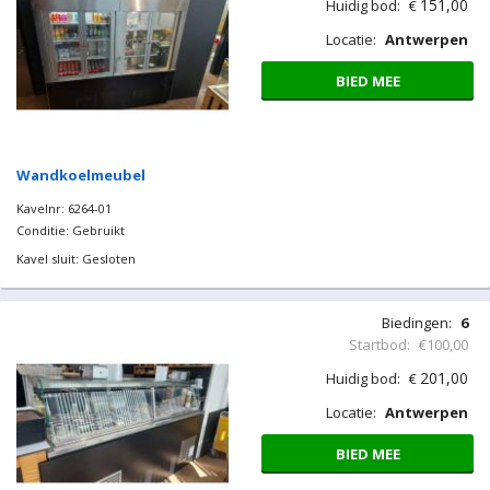
151,00
Huidig bod:
€
Locatie:
Antwerpen
BIED MEE
Wandkoelmeubel
Kavelnr: 6264-01
Conditie: Gebruikt
Kavel sluit: Gesloten
Biedingen:
6
Startbod:
€100,00
201,00
Huidig bod:
€
Locatie:
Antwerpen
BIED MEE