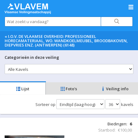
«
I.O.V. DE VLAAMSE OVERHEID: PROFESSIONEEL
HORECAMATERIAAL, WO. WANDKOELMEUBEL, BROODBAKOVEN,
DIEPVRIES ENZ. (ANTWERPEN) (6148)
Categorieën in deze veiling
Lijst
Foto's
Veiling info
Sorteer op
kavels
Biedingen:
6
Startbod:
€100,00