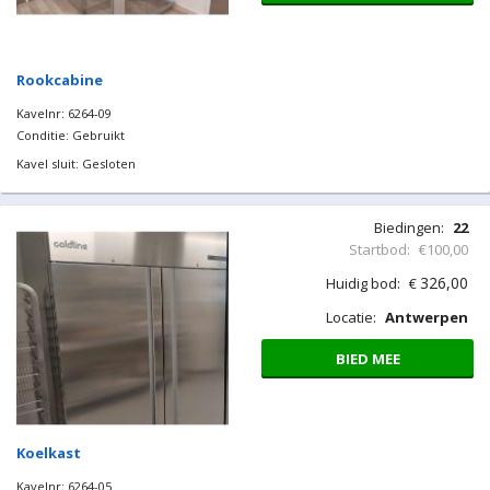
Rookcabine
Kavelnr: 6264-09
Conditie: Gebruikt
Kavel sluit: Gesloten
Biedingen:
22
Startbod:
€100,00
326,00
Huidig bod:
€
Locatie:
Antwerpen
BIED MEE
Koelkast
Kavelnr: 6264-05